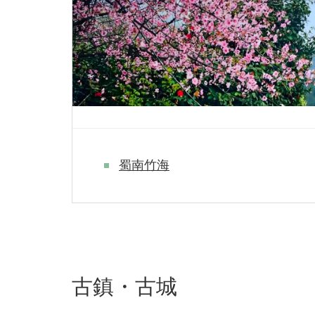
蜀南竹海
古鎮・古城