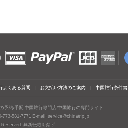
行よくある質問
|
お支払い方法のご案内
|
中国旅行条件書
の予約/手配 中国旅行専門店/中国旅行の専門サイト
3-581-7771 E-mail:
service@chinatrip.jp
hts Reserved. 無断転載を禁ず