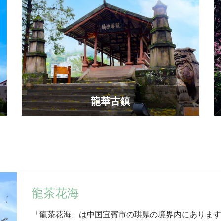
龍華古鎮
龍茶花海
「龍茶花海」は中国宜賓市の珙県の境界内にありま