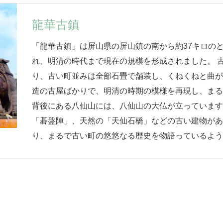
龍華古鎮
「龍華古鎮」は屏山県の屏山鎮の南から約37キロの
れ、明清の時代まで現在の規模を形成されました。 
り、古い町並みは全部石畳で舗装し、くねくねと曲
造の古屋ばかりで、明清の時期の模様を再現し、ま
背後にある八仙山には、八仙山の大仏が立っていま
「碁盤陣」、天然の「天仙石橋」などの古い建物が
り、まるで古い町の悠悠なる歴史を物語っているよ