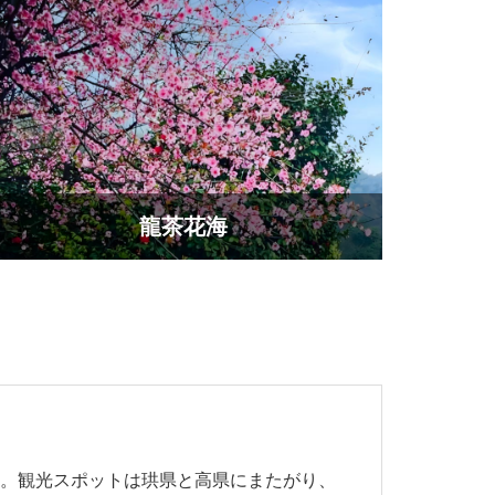
龍茶花海
す。観光スポットは珙県と高県にまたがり、