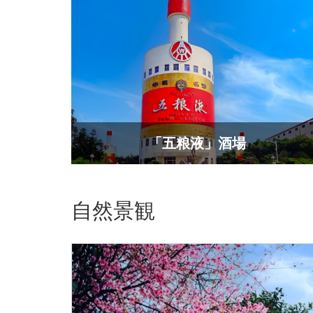
​「五粮液」酒場
自然景観