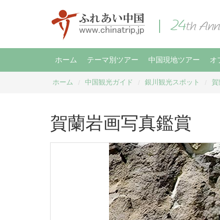
ホーム
テーマ別ツアー
中国現地ツアー
オ
ホーム
中国観光ガイド
銀川観光スポット
賀
/
/
/
賀蘭岩画写真鑑賞