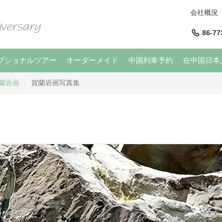
会社概況
86-77
プショナルツアー
オーダーメイド
中国列車予約
在中国日本
蘭岩画
賀蘭岩画写真集
/