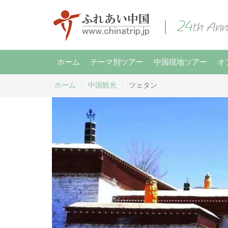
ホーム
テーマ別ツアー
中国現地ツアー
オ
ホーム
中国観光
ツェタン
/
/