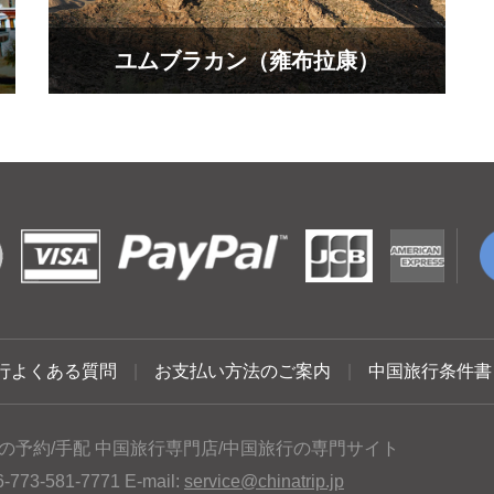
ユムブラカン（雍布拉康）
行よくある質問
|
お支払い方法のご案内
|
中国旅行条件書
の予約/手配 中国旅行専門店/中国旅行の専門サイト
3-581-7771 E-mail:
service@chinatrip.jp