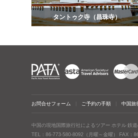
タントゥク寺（昌珠寺）
お問合せフォーム
|
ご予約の手順
|
中国旅
中国の現地国際旅行社によるツアー ホテル 鉄道
TEL：86-773-580-8092（月曜～金曜） FAX：86-77