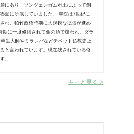
南麓にあり、ソンツェンガムポ王によって創
魯派に所属していました。 寺院は7世紀に
建され、帕竹政権時期に大規模な拡張が進め
時期に一度修繕されて金の頂で覆われ、ダラ
蓮華生大師やミラレパなどチベット仏教史上
あると言われています。現在残されている修
..
もっと見る >