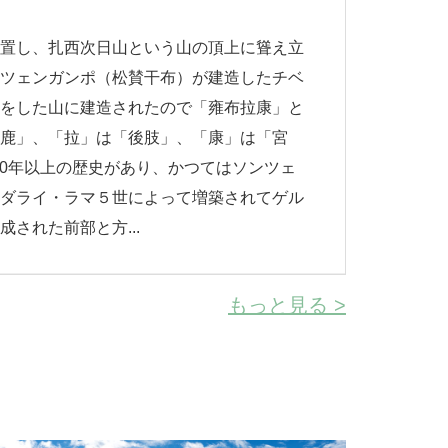
位置し、扎西次日山という山の頂上に聳え立
ンツェンガンポ（松賛干布）が建造したチベ
形をした山に建造されたので「雍布拉康」と
母鹿」、「拉」は「後肢」、「康」は「宮
00年以上の歴史があり、かつてはソンツェ
後ダライ・ラマ５世によって増築されてゲル
された前部と方...
もっと見る >