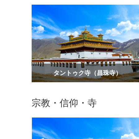
タントゥク寺（昌珠寺）
宗教・信仰・寺