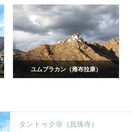
ユムブラカン（雍布拉康）
タントゥク寺（昌珠寺）