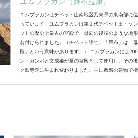
ユムブラカン（雍布拉康）
ユムブラカンはチベット山南地区乃東県の東南部に
っています。ユムブラカンは第１代チベット王・ソ
ットの歴史上最古の宮殿で、母鹿の後肢のような地
名付けられました。（チベット語で、「雍布」は「
殿」という意味があります。） ユムブラカンには20
ン・ガンポと文成姫が夏の宮殿として使用し、その
ク派寺院に生まれ変わりました。主に数階の建物で構成