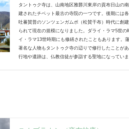
タントゥク寺は、山南地区雅礱川東岸の貢布日山の
建されたチベット最古の寺院の一つです。後期には各
吐蕃賛普のソンツェンガムポ（松賛干布）時代に創
られて現在の規模になりました。ダライ・ラマ5世の
イ・ラマ13世時期にも修繕されたこともあります。
著名な人物もタントゥク寺の辺りで修行したことが
行地や遺跡は、仏教信徒が参詣する聖地になっています.