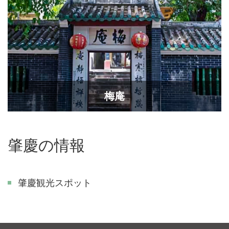
梅庵
肇慶の情報
肇慶観光スポット