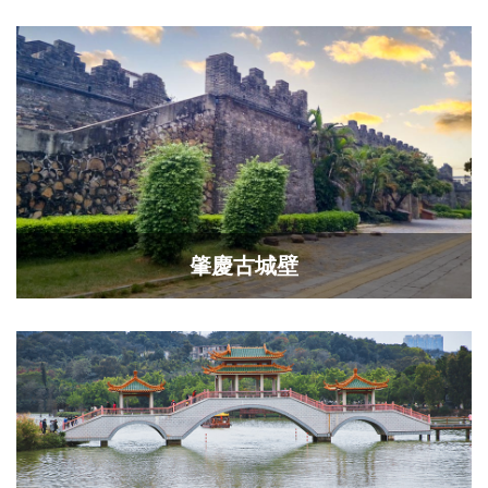
​肇慶古城壁