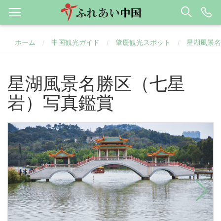
ホーム
中国観光ガイド
肇慶観光スポット
星湖風景名
/
/
/
星湖風景名勝区（七星
岩）写真鑑賞