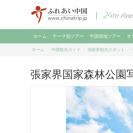
ホーム
テーマ別ツアー
中国現地ツアー
オ
ホーム
中国観光ガイド
張家界観光スポット
/
/
/
張家界国家森林公園