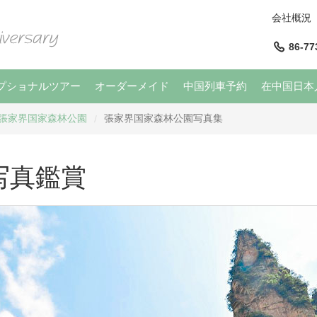
会社概況
86-77
プショナルツアー
オーダーメイド
中国列車予約
在中国日本
張家界国家森林公園
張家界国家森林公園写真集
/
写真鑑賞