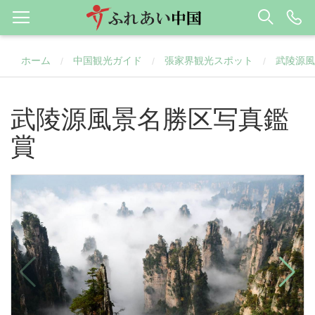
ホーム
中国観光ガイド
張家界観光スポット
武陵源風
/
/
/
武陵源風景名勝区写真鑑
賞