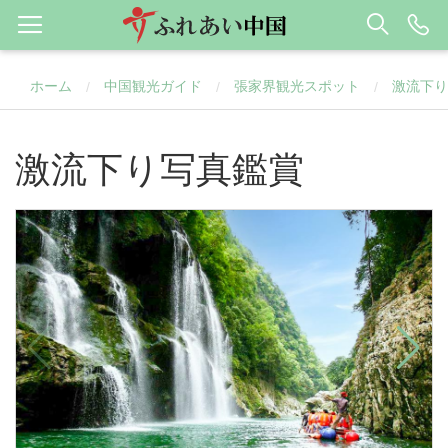
ホーム
中国観光ガイド
張家界観光スポット
激流下り
/
/
/
激流下り写真鑑賞