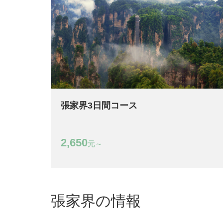
張家界3日間コース
2,650
元～
張家界の情報