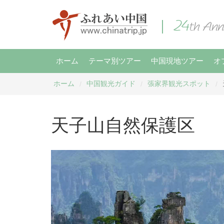
ホーム
テーマ別ツアー
中国現地ツアー
オ
ホーム
中国観光ガイド
張家界観光スポット
/
/
/
天子山自然保護区