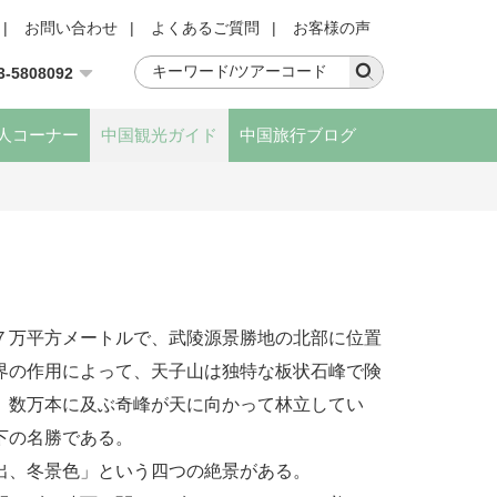
|
お問い合わせ
|
よくあるご質問
|
お客様の声
3-5808092
人コーナー
中国観光ガイド
中国旅行ブログ
７万平方メートルで、武陵源景勝地の北部に位置
界の作用によって、天子山は独特な板状石峰で険
。数万本に及ぶ奇峰が天に向かって林立してい
下の名勝である。
出、冬景色」という四つの絶景がある。