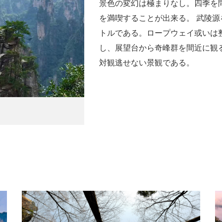
景色の変幻は極まりなし。四季を
を満喫することが出来る。 武陵源
トルである。ロープウェイ或いは
し、展望台から奇峰群を間近に観
対観逃せない景観である。