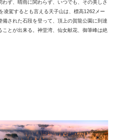
問わず、晴雨に関わらず、いつでも、その美しさ
を凌駕するとも言える天子山は、標高1262メー
整備された石段を登って、頂上の賀龍公園に到達
ることが出来る。神堂湾、仙女献花、御筆峰は絶