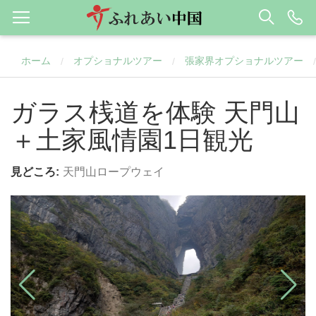
ホーム
オプショナルツアー
張家界オプショナルツアー
/
/
/
ガラス桟道を体験 天門山
＋土家風情園1日観光
見どころ:
天門山ロープウェイ