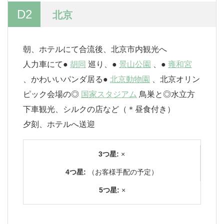
D2
北京
朝、ホテルにて合流後、北京市内観光へ
人力車にて●
胡同
巡り、●
景山公園
、●
雍和宮
、かわいいパンダ居る●
北京動物園
、北京オリン
ピック会場の◎
国家スタジアム
鳥巣と◎水立方
下車観光、シルクの店など（＊昼食付き）
夕刻、ホテルへ送迎
3つ星:
×
4つ星:
（お客様手配の予定）
5つ星:
×