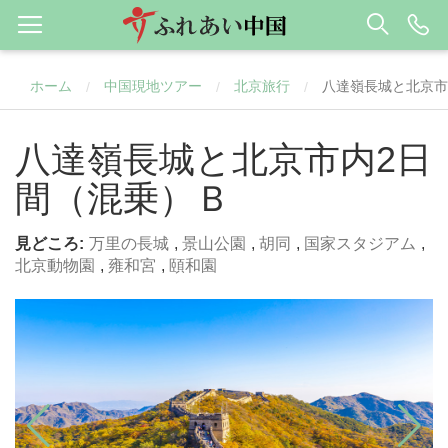
ホーム
中国現地ツアー
北京旅行
八達嶺長城と北京
/
/
/
八達嶺長城と北京市内2日
間（混乗）Ｂ
見どころ:
万里の長城
,
景山公園
,
胡同
,
国家スタジアム
,
北京動物園
,
雍和宮
,
頤和園