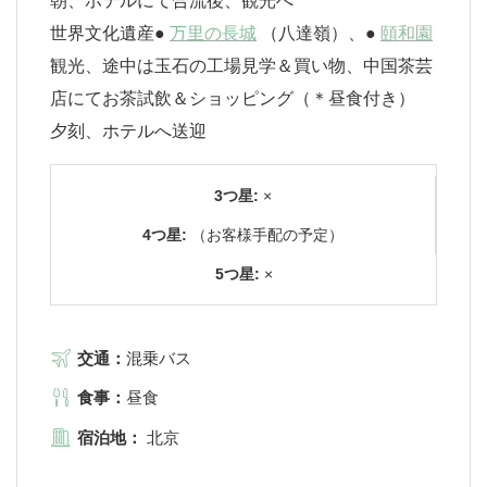
朝、ホテルにて合流後、観光へ
世界文化遺産●
万里の長城
（八達嶺）、●
頤和園
観光、途中は玉石の工場見学＆買い物、中国茶芸
店にてお茶試飲＆ショッピング（＊昼食付き）
夕刻、ホテルへ送迎
3つ星:
×
4つ星:
（お客様手配の予定）
5つ星:
×
交通：
混乗バス
食事：
昼食
宿泊地：
北京