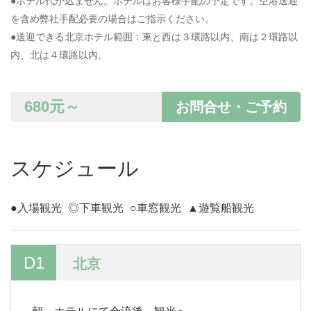
●ホテル代が込ません。ホテルはお客様手配の予定です。空港送迎
を含め弊社手配必要の場合はご指示ください。
●送迎できる北京ホテル範囲：東と西は３環路以内、南は２環路以
内、北は４環路以内。
680
元～
お問合せ・ご予約
スケジュール
●入場観光
◎下車観光
○車窓観光
▲遊覧船観光
D1
北京