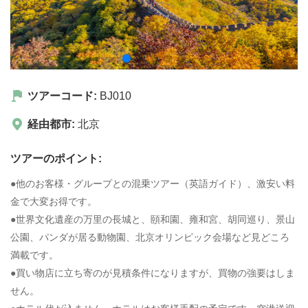
ツアーコード:
BJ010
経由都市:
北京
ツアーのポイント:
●他のお客様・グループとの混乗ツアー（英語ガイド）、激安い料
金で大変お得です。
●世界文化遺産の万里の長城と、頤和園、雍和宮、胡同巡り、景山
公園、パンダが居る動物園、北京オリンピック会場など見どころ
満載です。
●買い物店に立ち寄のが見積条件になりますが、買物の強要はしま
せん。