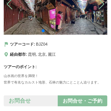
ツアーコード:
BJZ04
経由都市:
昆明
,
北京
,
麗江
ツアーのポイント:
山水画の世界を満喫！
世界で有名なカルスト地形、石林の魅力にとことん迫ります。
お問合せ
お問合せ・ご予約