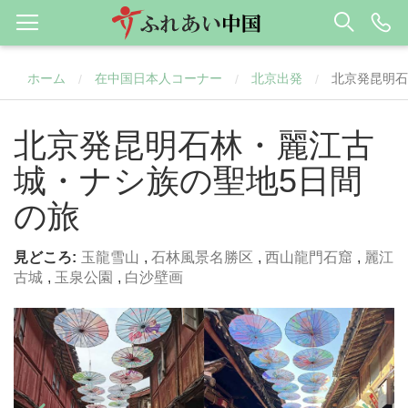
ホーム
在中国日本人コーナー
北京出発
北京発昆明石
/
/
/
北京発昆明石林・麗江古
城・ナシ族の聖地5日間
の旅
見どころ:
玉龍雪山
,
石林風景名勝区
,
西山龍門石窟
,
麗江
古城
,
玉泉公園
,
白沙壁画