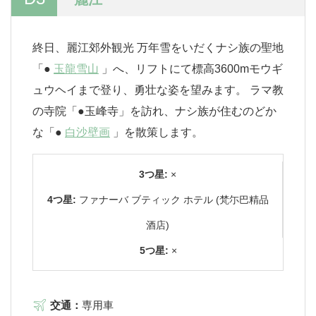
終日、麗江郊外観光 万年雪をいだくナシ族の聖地
「●
玉龍雪山
」へ、リフトにて標高3600mモウギ
ュウヘイまで登り、勇壮な姿を望みます。 ラマ教
の寺院「●玉峰寺」を訪れ、ナシ族が住むのどか
な「●
白沙壁画
」を散策します。
3つ星:
×
4つ星:
ファナーバ ブティック ホテル (梵尓巴精品
酒店)
5つ星:
×
交通：
専用車