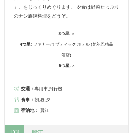
」、をじっくりめぐります。 夕食は野菜たっぷり
のナシ族鍋料理をどうぞ。
3つ星:
×
4つ星:
ファナーバ ブティック ホテル (梵尓巴精品
酒店)
5つ星:
×
交通：
専用車,飛行機
食事：
朝,昼,夕
宿泊地：
麗江
D3
麗江