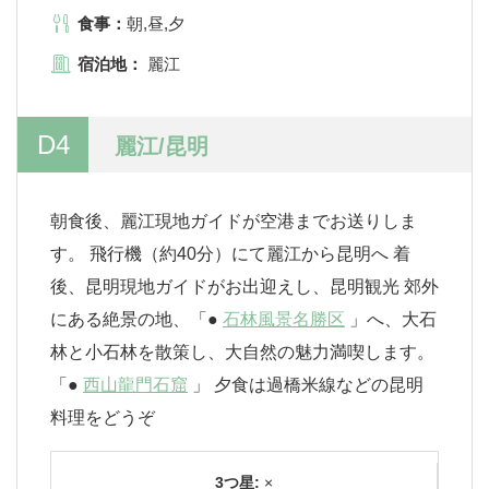
食事：
朝,昼,夕
宿泊地：
麗江
D4
麗江/昆明
朝食後、麗江現地ガイドが空港までお送りしま
す。 飛行機（約40分）にて麗江から昆明へ 着
後、昆明現地ガイドがお出迎えし、昆明観光 郊外
にある絶景の地、「●
石林風景名勝区
」へ、大石
林と小石林を散策し、大自然の魅力満喫します。
「●
西山龍門石窟
」 夕食は過橋米線などの昆明
料理をどうぞ
3つ星:
×