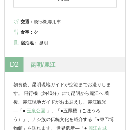
交通：
飛行機,専用車
食事：
夕
宿泊地：
昆明
D2
昆明/麗江
朝食後、昆明現地ガイドが空港までお送りしま
す。 飛行機（約40分）にて昆明から麗江へ 着
後、麗江現地ガイドがお出迎えし、麗江観光
―「●
玉泉公園
」、「●五鳳楼（ごほうろ
う）」、ナシ族の伝統文化を紹介する「●東巴博
物館」を訪れます。 世界遺産―「●
麗江古城