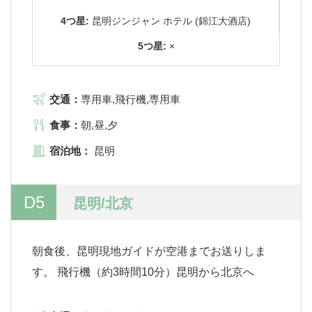
4つ星:
昆明ジンジャン ホテル (錦江大酒店)
5つ星:
×
交通：
専用車,飛行機,専用車
食事：
朝,昼,夕
宿泊地：
昆明
D5
昆明/北京
朝食後、昆明現地ガイドが空港までお送りしま
す。 飛行機（約3時間10分）昆明から北京へ