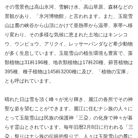
その雪景色は高山氷河、雪解け水、高山草原、森林などの
景観があり、「氷河博物館」と言われます。また、玉龍雪
山は麓の峡谷から山頂にかけて亜熱帯から温帯、寒帯へ移
り変わり、その多様な気候に恵まれた土地にはキンシコ
ウ、ウンピョウ、アリクイ、レッサーパンダなど希少動物
が多く生息しています。玉龍雪山の植生環境も豊富で、藻
類植物は31科196種、地衣類植物は17科20種、蘚苔植物は
395種、種子植物は145科3200種に及び、「植物の宝庫」
とも呼ばれています。
晴れた日は雪を頂く峰々が光り輝き、麗江の各所でその神
聖な姿を望むことができます。麗江に住むナシ族の人々に
とって玉龍雪山は民族の保護神「三朶」の化身で神々が暮
らす霊山とされています。毎年旧暦2月8日に行われる「三
朶」祭りはナシ族の伝統的祭りで、人々は玉龍雪山の麓に