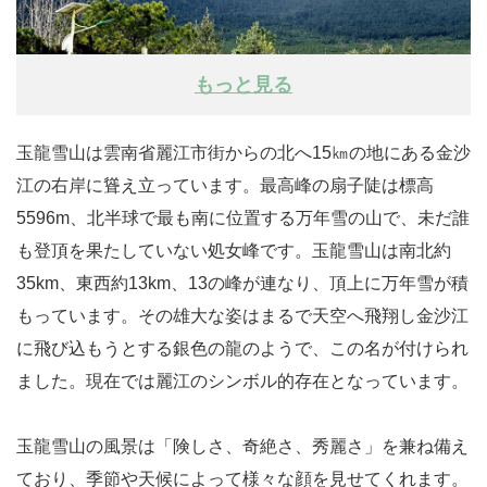
もっと見る
玉龍雪山は雲南省麗江市街からの北へ15㎞の地にある金沙
江の右岸に聳え立っています。最高峰の扇子陡は標高
5596m、北半球で最も南に位置する万年雪の山で、未だ誰
も登頂を果たしていない処女峰です。玉龍雪山は南北約
35km、東西約13km、13の峰が連なり、頂上に万年雪が積
もっています。その雄大な姿はまるで天空へ飛翔し金沙江
に飛び込もうとする銀色の龍のようで、この名が付けられ
ました。現在では麗江のシンボル的存在となっています。
玉龍雪山の風景は「険しさ、奇絶さ、秀麗さ」を兼ね備え
ており、季節や天候によって様々な顔を見せてくれます。