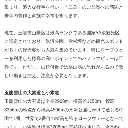
集まり、盛大な行事を行い、「三朶」のご加護への感謝と
来年の豊作と家族の幸福を祈ります。
現在、玉龍雪山景区は最高ランクである国家5A級観光区
に認定されており、氷河公園、雲杉坪などの観光スポット
が多くの観光客から人気を集めています。特にロープウェ
ーを利用した標高の高いポイントでのパノラマビューは圧
巻です、ただし、山頂付近では高山病の恐れがあるので激
しい動きは控え、注意が必要となります。
玉龍雪山の大索道と小索道
玉龍雪山の大索道は全長2968m、標高差1150m、標高
3356mの地点から標高4506mの氷河公園にかけて通じる中
国で1番、世界で2番目の標高を誇るロープウェーとなって
います。小索道は標高3208mの雲杉坪へ通じる、全長約