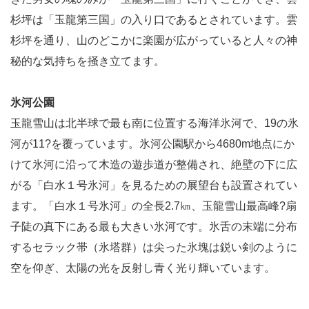
杉坪は「玉龍第三国」の入り口であるとされています。雲
杉坪を通り、山のどこかに楽園が広がっていると人々の神
秘的な気持ちを掻き立てます。
氷河公園
玉龍雪山は北半球で最も南に位置する海洋氷河で、19の氷
河が11?を覆っています。氷河公園駅から4680m地点にか
けて氷河に沿って木造の遊歩道が整備され、絶壁の下に広
がる「白水１号氷河」を見るための展望台も設置されてい
ます。「白水１号氷河」の全長2.7㎞、玉龍雪山最高峰?扇
子陡の真下にある最も大きい氷河です。氷舌の末端に分布
するセラック帯（氷塔群）は尖った氷塊は鋭い剣のように
空を仰ぎ、太陽の光を反射し青く光り輝いています。