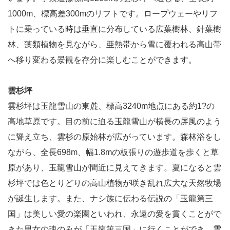
1000m、標高差300mのリフトです。ロープウェーやリフ
トに乗っている時は垂直に分布している広葉樹林、針葉樹
林、藻類植物を見ながら、亜熱帯から雪に覆われる高山帯
へ移り変わる景観を存分に楽しむことができます。
雲杉坪
雲杉坪は玉龍雪山の東麓、標高3240m地点にある約1?の
高地草原です。目の前に迫る玉龍雪山が横長の屏風のよう
に聳え立ち、雲杉の原始林が広がっています。森林浴をし
ながら、全長698m、幅1.8mの板張りの遊歩道を歩くと草
原があり、玉龍雪山が間近に見えてきます。夏になると雲
杉坪では色とりどりの高山植物が咲き乱れ広大な天然牧場
が誕生します。また、ナシ族に伝わる伝説の「玉龍第三
国」は美しい愛の楽園といわれ、永遠の愛を貫くことがで
きた男女の魂のみが「玉龍第三国」に行くことができ、雲