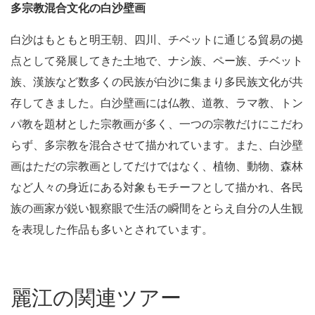
多宗教
混合文化の
白沙壁画
白沙はもともと明王朝、四川、チベットに通じる貿易の拠
点として発展してきた土地で、ナシ族、ペー族、チベット
族、漢族など数多くの民族が白沙に集まり多民族文化が共
存してきました。白沙壁画には仏教、道教、ラマ教、トン
パ教を題材とした宗教画が多く、一つの宗教だけにこだわ
らず、多宗教を混合させて描かれています。また、白沙壁
画はただの宗教画としてだけではなく、植物、動物、森林
など人々の身近にある対象もモチーフとして描かれ、各民
族の画家が鋭い観察眼で生活の瞬間をとらえ自分の人生観
を表現した作品も多いとされています。
麗江の関連ツアー