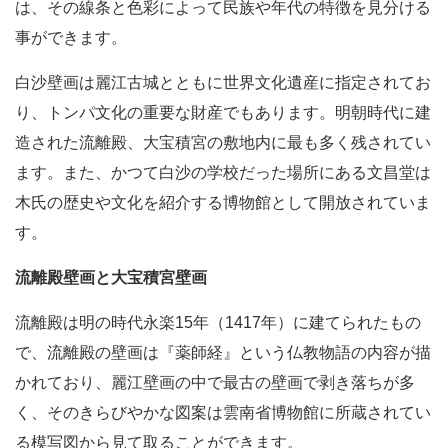
は、その線条と色彩によって民族や年代の特徴を見分ける
事ができます。
白沙壁画は麗江古城とともに世界文化遺産に指定されてお
り、トンパ文化の重要な財産でもあります。明朝時代に建
造された流離殿、大宝積宮の敷地内に最も多く残されてい
ます。また、かつて白沙の学校だった場所にある文昌堂は
木氏の歴史や文化を紹介する博物館として開放されていま
す。
流離殿壁画と大宝積宮壁画
流離殿は明の時代永楽15年（1417年）に建てられたもの
で、流離殿の壁画は『
薬師経』という仏教物語の内容が描
かれており、麗江壁画の中で最古の壁画で剥き落ちが多
く、そのきらびやかな図案は雲南省博物館に所蔵されてい
る模写図から見て取ることができます。