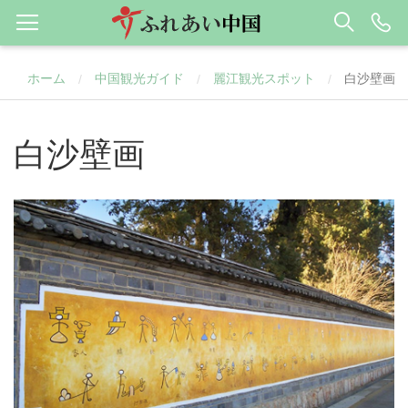
ホーム
中国観光ガイド
麗江観光スポット
白沙壁画
/
/
/
白沙壁画