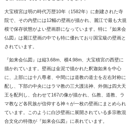
大宝積宮は明の時代万歴10年（1582年）に創建された寺
院で、その内壁には12幅の壁画が描かれ、麗江で最も大規
模で保存状態がよい壁画群になっています。特に『
如来会
仏図』は麗江壁画の中でも特に優れており国宝級の壁画と
されています。
『
如来会仏図』は縦
3.68m、横4.98m、大宝積宮の西壁に
描かれています。壁画は金泥で描かれた釈迦如来を中心
に、上部には十八尊者、中間には道教の道士を左右対称に
配し、下部の中央にはラマ教の三大護法神、外側は四大天
王を配列し、合わせて167の像が描かれ、仏教、道教、ラ
マ教など各民族が信仰する神々が一枚の壁画にまとめられ
ています。このように白沙壁画に展開されている多宗教混
合文化の特徴が『
如来会仏図』に表れています。