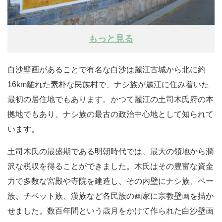
もっと見る
白沙壁画があることで有名な白沙は麗江古城から北に約
16km離れた素朴な民族村で、ナシ族が麗江に住み着いた
最初の居住地でもあります。かつて麗江の土司木氏府の本
拠地でもあり、ナシ族の最古の政治中心地として知られて
います。
土司木氏の最盛期である明朝時代では、最大の領地から潤
沢な税収を得ることができました。木氏はその豊富
な資金
力で多数な宮殿や寺院を建造し、その内壁にナシ族、ペー
族、チベット族、漢族など各民族の画家に宗教壁画を描か
せました。数百年間という歳月をかけて作られた
白沙壁画