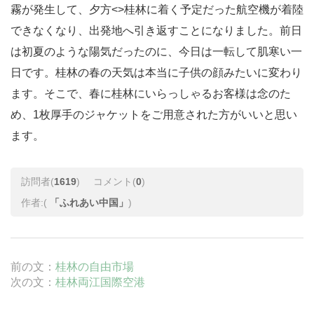
霧が発生して、夕方
<>桂林
に着く予定だった航空機が着陸
できなくなり、出発地へ引き返すことになりました。前日
は初夏のような陽気だったのに、今日は一転して肌寒い一
日です。桂林の春の天気は本当に子供の顔みたいに変わり
ます。そこで、春に桂林にいらっしゃるお客様は念のた
め、1枚厚手のジャケットをご用意された方がいいと思い
ます。
訪問者(
1619
)
コメント(
0
)
作者:(
「ふれあい中国」
)
前の文：
桂林の自由市場
次の文：
桂林両江国際空港