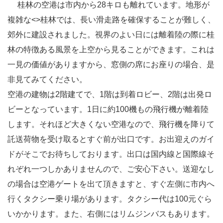
桂林の空港は市内から28キロも離れています。地形が
複雑な
<>桂林
では、長い滑走路を確保することが難しく、
郊外に建設されました。視界のよい日には離着陸の際に桂
林の特徴ある風景を上空から見ることができます。これは
一見の価値がありますから、窓側の席にお座りの場合、是
非見てみてください。
空港の建物は2階建てで、1階は到着ロビー、2階は出発ロ
ビーとなっています。1日に約100機もの飛行機が離着陸
します。それほど大きくない空港なので、飛行機を降りて
託送荷物を受け取るとすぐ前が出口です。お出迎えのガイ
ドがそこでお待ちしております。出口は国内線と国際線そ
れぞれ一つしかありませんので、ご安心下さい。送迎なし
の場合は空港ゲートを出て頂きますと、すぐ左側に市内へ
行くタクシー乗り場があります。タクシー代は100元ぐら
いかかります。また、右側にはリムジンバスもあります。