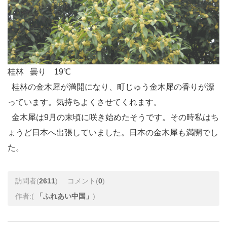
桂林 曇り 19℃
桂林
の金木犀が満開になり、町じゅう金木犀の香りが漂
っています。気持ちよくさせてくれます。
金木犀は9月の末頃に咲き始めたそうです。その時私はち
ょうど日本へ出張していました。日本の金木犀も満開でし
た。
訪問者(
2611
)
コメント(
0
)
作者:(
「ふれあい中国」
)