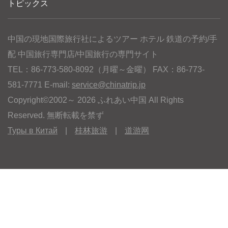
トピックス
中国の現地国際旅行社によるツアー ホテル 鉄道の予約/手
配 中国旅行専門店/中国旅行の専門サイト
TEL：86-773-580-8092（月曜～金曜） FAX：86-773-
581-7771 E-mail:
service@chinatrip.jp
Copyright©2002～ 2026 ふれあい中国 All Rights
Reserved. 無断転載を禁ず
Туры в Китай
|
桂林旅游
|
道游网