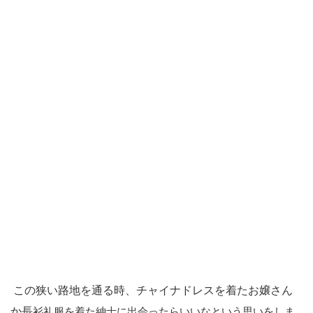
この狭い路地を通る時、チャイナドレスを着たお嬢さん
か長
衫
礼服を着た紳士に出会ったらいいなという思いをしま