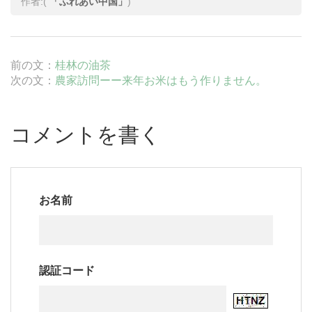
作者:(
「ふれあい中国」
)
前の文：
桂林の油茶
次の文：
農家訪問ーー来年お米はもう作りません。
コメントを書く
お名前
認証コード