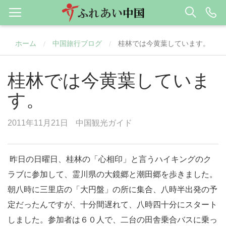
ホーム
中国旅行ブログ
桂林では今黄葉しています。
/
/
桂林では今黄葉していま
す。
2011年11月21日
中国観光ガイド
昨日の日曜日、
桂林
の「心相印」と言うハイキングのク
ラブに参加して、霊川県の大鏡郷と潮田郷を歩きました。
朝八時に三里店の「大円盤」の所に集合、八時半出発の予
定だったんですが、十分間遅れて、八時四十分にスタート
しました。参加者は６０人で、二台の田舎乗合バスに乗っ