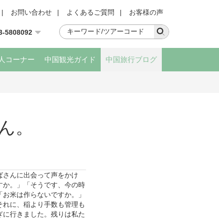
|
お問い合わせ
|
よくあるご質問
|
お客様の声
3-5808092
人コーナー
中国観光ガイド
中国旅行ブログ
ん。
ばさんに出会って声をかけ
すか。」「そうです、今の時
「お米は作らないですか。」
それに、稲より手数も管理も
ぎに行きました。残りは私た