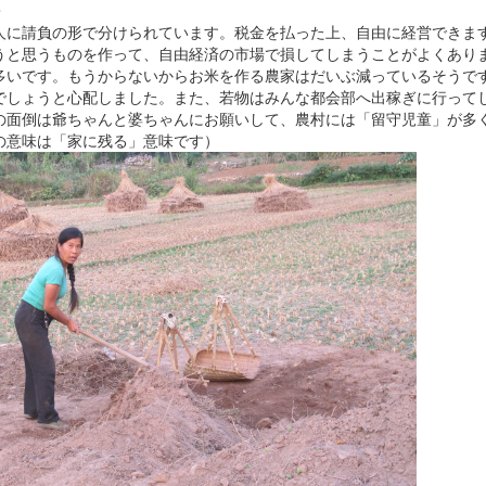
・
人に請負の形で分けられています。税金を払った上、自由に経営できま
うと思うものを作って、自由経済の市場で損してしまうことがよくあり
多いです。もうからないからお米を作る農家はだいぶ減っているそうで
でしょうと心配しました。また、若物はみんな都会部へ出稼ぎに行って
の面倒は爺ちゃんと婆ちゃんにお願いして、農村には「留守児童」が多
の意味は「家に残る」意味です）