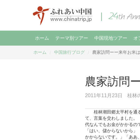
ホーム
テーマ別ツアー
中国現地ツアー
オ
ホーム
中国旅行ブログ
農家訪問ーー来年お米
/
/
農家訪問
2011年11月23日
桂林
桂林
潮田郷太平村を通
て、言葉を交わしました。
代なんでもお金がかかるの
「はい、儲からないから」
かからないです。」「ああ