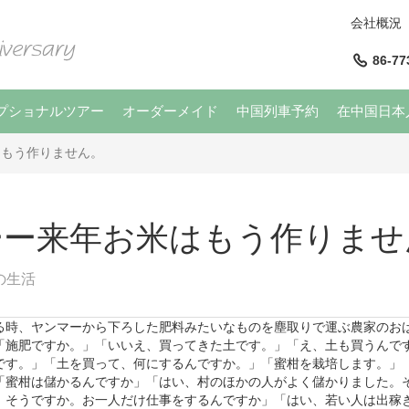
会社概況
86-77
プショナルツアー
オーダーメイド
中国列車予約
在中国日本
はもう作りません。
ーー来年お米はもう作りませ
の生活
る時、ヤンマーから下ろした肥料みたいなものを塵取りで運ぶ農家のお
「施肥ですか。」「いいえ、買ってきた土です。」「え、土も買うんで
です。」「土を買って、何にするんですか。」「蜜柑を栽培します。」
「蜜柑は儲かるんですか」「はい、村のほかの人がよく儲かりました。
、そうですか。お一人だけ仕事をするんですか」「はい、若い人は出稼