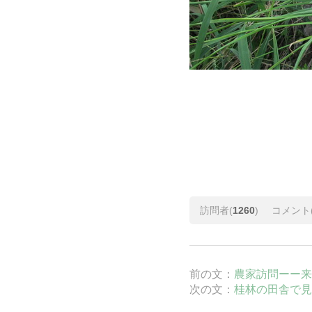
訪問者(
1260
)
コメント
前の文：
農家訪問ーー来
次の文：
桂林の田舎で見