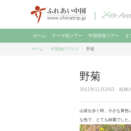
ホーム
テーマ別ツアー
中国現地ツアー
オ
ホーム
中国旅行ブログ
野菊
/
/
野菊
2011年11月24日
桂林
山道を歩く時、小さな黄色
な色で、とても綺麗でした