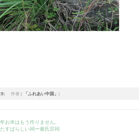
(
0
)
作者:(
「ふれあい中国」
)
年お米はもう作りません。
たすばらしい祠ー秦氏宗祠