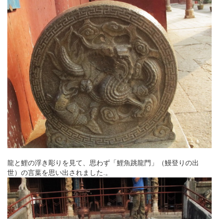
龍と鯉の浮き彫りを見て、思わず「鯉魚跳龍門」（鰻登りの出
世）の言葉を思い出されました.。