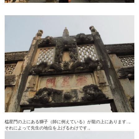
櫺星門の上にある獅子（師に例えている）が龍の上にあります..。
それによって先生の地位を上げるわけです.。