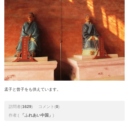
孟子と曾子をも供えています。
訪問者(
1629
)
コメント(
0
)
作者:(
「ふれあい中国」
)