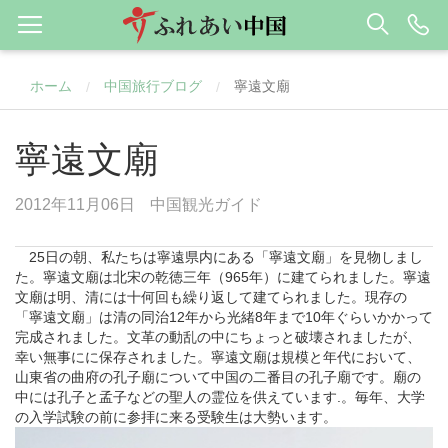
ホーム
中国旅行ブログ
寧遠文廟
/
/
寧遠文廟
2012年11月06日
中国観光ガイド
25日の朝、私たちは寧遠県内にある「寧遠文廟」を見物しまし
た。寧遠文廟は北宋の乾徳三年（965年）に建てられました。寧遠
文廟は明、清には十何回も繰り返して建てられました。現存の
「寧遠文廟」は清の同治12年から光緒8年まで10年ぐらいかかって
完成されました。文革の動乱の中にちょっと破壊されましたが、
幸い無事にに保存されました。寧遠文廟は規模と年代において、
山東省の曲府の孔子廟について中国の二番目の孔子廟です。廟の
中には孔子と孟子などの聖人の霊位を供えています.。毎年、大学
の入学試験の前に参拝に来る受験生は大勢います。