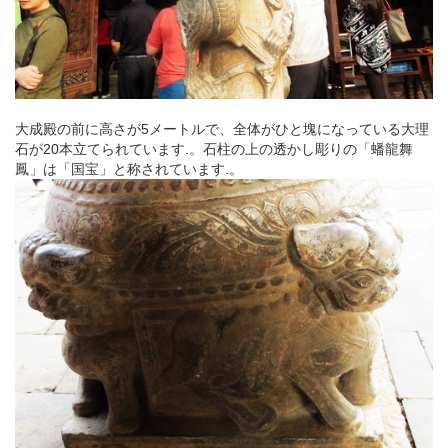
大成殿の前に高さが5メートルで、全体がひと塊になっている大理
石が20本立てられています.。石柱の上の透かし彫りの「蟠龍舞
鳳」は「国宝」と称されています.。