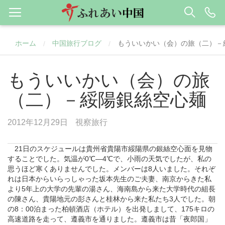
ホーム
中国旅行ブログ
もういいかい（会）の旅（二）－
/
/
もういいかい（会）の旅
（二）－綏陽銀絲空心麺
2012年12月29日
視察旅行
21日のスケジュールは貴州省貴陽市綏陽県の銀絲空心面を見物
することでした。気温が0℃―4℃で、小雨の天気でしたが、私の
思うほど寒くありませんでした。メンバーは8人いました。それぞ
れは日本からいらっしゃった坂本先生のご夫妻、南京からきた私
より5年上の大学の先輩の湯さん、海南島から来た大学時代の組長
の陳さん、貴陽地元の彭さんと桂林から来た私たち3人でした。朝
の8：00泊まった柏頓酒店（ホテル）を出発しまして、175キロの
高速道路を走って、遵義市を通りました。遵義市は昔「夜郎国」