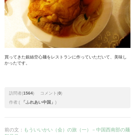
買ってきた銀絲空心麺をレストランに作っていただいて、美味し
かったです。
訪問者(
1564
)
コメント(
0
)
作者:(
「ふれあい中国」
)
前の文：
もういいかい（会）の旅（一）－中国西南部の麺