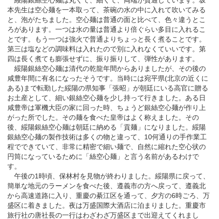
本先生は空心麺を一本取って、茶碗の水の中に入れて吹いてみる
と、泡がたちました。空心麺は普通の面と比べて、色々違うとこ
ろがあります。一つは水の量は普通より倍ぐらい多目に入れるこ
とです。もう一つは強火で普通よりちょっと長く煮ることです。
第三は塩などの調味料は入れたので別に入れなくていいです。第
四は長く煮ても膨張せずに、振り振りして、弾性があります。
綏陽銀絲空心麺は清代の乾龍年間からありましたが、その後の
咸豊年間に有名になったそうです。当時には宛平県(北京の近くに
ある)まで転勤した綏陽の県知事「張昭」が朝廷にいる高官に贈る
お土産として、細い銀絲空心麺を少し持って行きました。ある日
咸豊帝は軍機大臣の家に回った時、ちょうど銀絲空心麺が作り上
がった所でした。その麺を食べた皇帝はよく称えました。その
後、綏陽銀絲空心麺は朝廷に納める「貢麺」になりました。綏陽
銀絲空心麺の製作技術は多くの物と違って、10何通りの手作業工
程でできていて、非常に精密で細い麺で、自然に縮れた空心状の
円筒になっているために「絲空心麺」と言う名前があるわけで
す。
午後の1時頃、保林村を見物が終わりました。綏陽県に戻って、
簡単な地元のラーメンを食べた後、遵義市の方へ戻って、遵義北
から高速道路に入り、重慶の綦江区を通って、夕方の6時ごろ、万
盛区に着きました。夜は万盛国際大酒店に泊まりました。重慶市
旅行社の唐社長の一行はわざわざ万盛区まで出迎えてくれまし