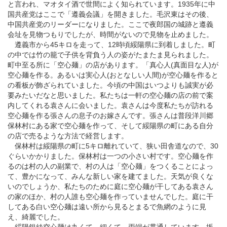
と言われ、マオタイ酒で世間によく知られています。1935年に中
国共産党はここで「遵義会議」を開きました。毛沢東はその後、
中国共産党のリーダーになりました。ここで夜郎国の城跡と遵義
会址を見物つもりでしたが、時間がないので見物を止めました。
遵義市から45キロを走って、12時頃綏陽県に到着しました。町
の中では竹の籠で子供を背負う人の姿がたまたま見られました。
町中至る所に「空心麺」の店があります。「真心人(真面目な人)が
空心麺を作る。あるいは実心人(おとなしい人間)が空心麺を作ると
の看板が飾ざられていました。今頃の中国はいつよりも誠実が必
要みたいだなと思いました。私たちは一軒の空心麺の店の前で案
内してくれる袁さんに会いました。袁さんは今度私たちが訪れる
空心麺を作る張さんの息子のお嫁さんです。張さんは普段洋川郷
保林村にある家で空心麺を作って、そして綏陽県の町にある自分
の店で売るような方法で経営します。
保林村は綏陽県の町に5キロ離れていて、狭い田舎道なので、30
ぐらいかかりました。保林村は一つの小さい村です。空心麺を作
るのは村の人の副業で、村の人は「空心麺」をつくることによっ
て、豊かになって、みんな新しい家を建てました。天気が良くな
いのでしょうか、私たちのために庭に空心麺が干してある袁さん
の家のほか、村の人誰も空心麺を作っていませんでした。庭に干
してある白い空心麺は遠い所から見るとまるで魚網のように見
え、綺麗でした。
綏陽銀絲空心麺は丸くて、細くて、両端が貫通しています。坂