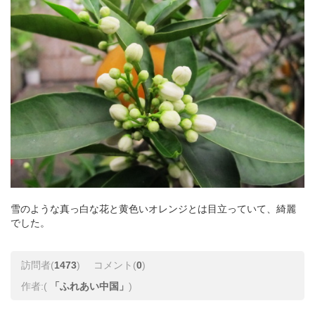
雪のような真っ白な花と黄色いオレンジとは目立っていて、綺麗
でした。
訪問者(
1473
)
コメント(
0
)
作者:(
「ふれあい中国」
)