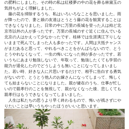
の肥料にしました。その時の私は紅楼夢の中の花を葬る林黛玉の
気持ちがよく理解しました。
藤の花を掃除するうち、私はいろいろなことを思いました。雨
が降ったので、妻と娘の友達はとうとう藤の花を観賞することは
できなくなりました。日常の中に万里の長城を登った人は殆ど北
京市以外の人が多ったです。万里の長城のすぐ近くに住んでいる
北京の人はかえって少なかったです。桂林では生涯漓江下りしな
いままで死んでしまった人も多かったです。人間は大抵チャンス
がまだあると思って、やれるべきことをがんばらないので、とう
とうやれなくなって、一生の悔いになった例が多かったです。若
いうちにあまり勉強しないで、年取って、勉強したくても学習の
能力が退化したのでどうしようも無いことになってしまいまし
た。若い時、好きな人に片思いするだけで、相手に告白する勇気
がないので、とうとう他人のお嫁さんになってしまって、悔しく
ても始まらないことになりました。親が健在のうち、仕事が忙し
いので親孝行のことを無視して、親がなくなった後、悲しくても
親孝行はもうできなくなってしまいました。
人生は私たちの思うより早く終わるもので、悔いが残さずにや
りたいことは早いうちやったほうがいいと思います。