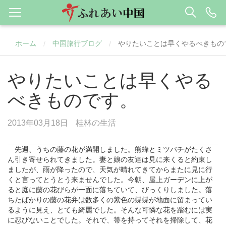
ホーム
中国旅行ブログ
やりたいことは早くやるべきもの
/
/
やりたいことは早くやる
べきものです。
2013年03月18日
桂林の生活
先週、うちの藤の花が満開しました。熊蜂とミツバチがたくさ
ん引き寄せられてきました。妻と娘の友達は見に来くると約束し
ましたが、雨が降ったので、天気が晴れてきてからまたに見に行
くと言ってとうとう来ませんでした。今朝、屋上ガーデンに上が
ると庭に藤の花びらが一面に落ちていて、びっくりしました。落
ちたばかりの藤の花弁は数多くの紫色の蝶蝶が地面に留まってい
るように見え、とても綺麗でした。そんな可憐な花を踏むには実
に忍びないことでした。それで、箒を持ってそれを掃除して、花