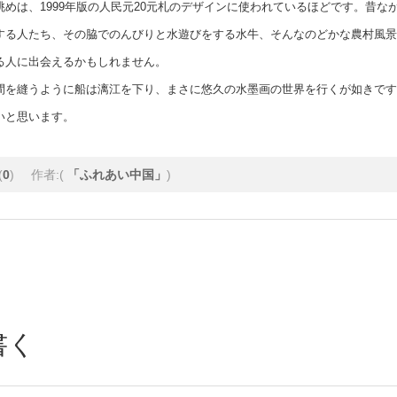
めは、1999年版の人民元20元札のデザインに使われているほどです。昔な
する人たち、その脇でのんびりと水遊びをする水牛、そんなのどかな農村風景
る人に出会えるかもしれません。
間を縫うように船は漓江を下り、まさに悠久の水墨画の世界を行くが如きです
いと思います。
(
0
)
作者:(
「ふれあい中国」
)
書く