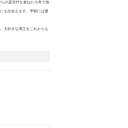
がらの孟宗竹を束ねた小舟で漁
にも出会えます。早朝には運
。大好きな漓江をこれからも