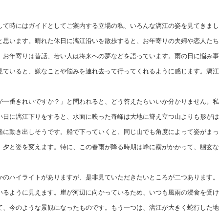
て時にはガイドとしてご案内する立場の私、いろんな
漓江
の姿を見てきまし
と思います。晴れた休日に漓江沿いを散歩すると、お年寄りの夫婦や恋人たち
、お年寄りは昔話、若い人は将来への夢などを語っています。雨の日に悩み事
見ていると、嫌なことや悩みを連れ去って行ってくれるように感じます。漓江
一番きれいですか？」と問われると、どう答えたらいいか分かりません。私
い日に漓江下りをすると、水面に映った奇峰は大地に聳え立つ山よりも形がは
緒に動き出しそうです。船で下っていくと、同じ山でも角度によって姿がまっ
、夕と姿を変えます。特に、この春雨が降る時期は峰に霧がかかって、幽玄な
のハイライトがありますが、是非見ていただきたいところが二つあります。
いるように見えます。崖が河辺に向かっているため、いつも風雨の浸食を受け
て、今のような景観になったものです。もう一つは、漓江が大きく蛇行した地