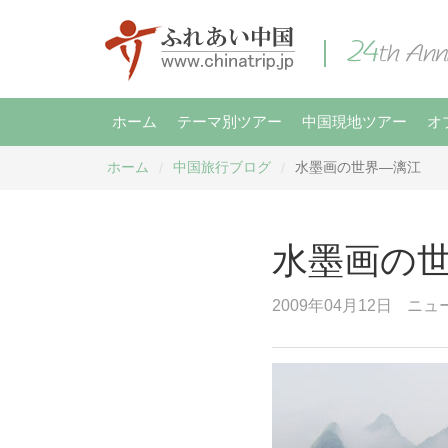
ホーム
テーマ別ツアー
中国現地ツアー
オ
ホーム
中国旅行ブログ
水墨画の世界―漓江
/
/
水墨画の
2009年04月12日
ニュ