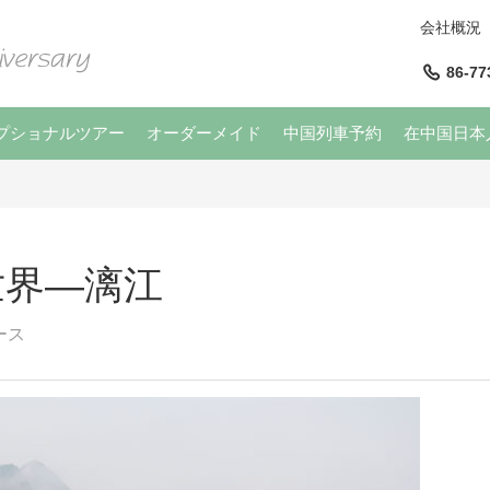
会社概況
86-77
プショナルツアー
オーダーメイド
中国列車予約
在中国日本
世界―漓江
ース