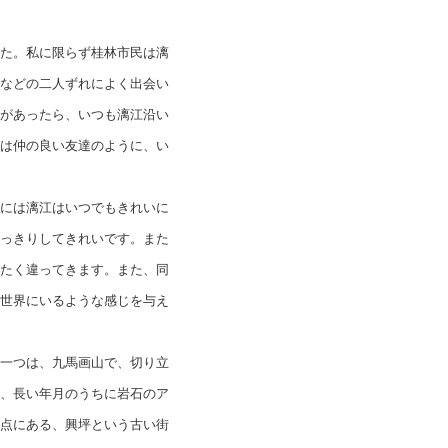
た。私に限らず桂林市民は漓
などの二人ずれによく出会い
があったら、いつも漓江沿い
は仲の良い友達のように、い
には漓江はいつでもきれいに
っきりしてきれいです。また
たく違ってきます。また、同
世界にいるような感じを与え
一つは、九馬画山で、切り立
、長い年月のうちに岩石のア
点にある、興坪という古い街