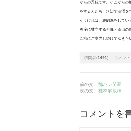
からの景観です。そこからの眺
をする人たち、河辺で洗濯を
がよければ、鵜飼漁をしてい
両岸に林立する奇峰・奇山の
皆様にご案内し続けてゆきた
訪問者(
1491
)
コメント
前の文：
徳ハン苗寨
次の文：
桂林解放橋
コメントを