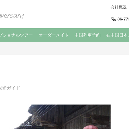
会社概況
86-77
プショナルツアー
オーダーメイド
中国列車予約
在中国日本
観光ガイド