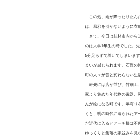
この処、雨が降ったり止んだ
は、風邪を引かないように衣
さて、今日は桂林市内から1
のは大学1年生の時でした。
5分足らずで着いてしまいま
まいが感じられます。石畳の
町の人々が昔と変わらない生
軒先には店が並び、竹細工、
家より集めた年代物の磁器、
んが絵になる町です。年寄り
くと、明の時代に造られたア
だ近代に入るとアーチ橋は不
ゆっくりと集落の家並みを見