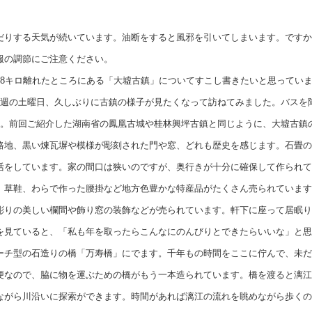
りする天気が続いています。油断をすると風邪を引いてしまいます。ですか
服の調節にご注意ください。
8キロ離れたところにある「
大墟古鎮
」についてすこし書きたいと思ってい
先週の土曜日、久しぶりに古鎮の様子が見たくなって訪ねてみました。バスを
す。前回ご紹介した湖南省の鳳凰古城や桂林興坪古鎮と同じように、大墟古鎮
路地、黒い煉瓦塀や模様が彫刻された門や窓、どれも歴史を感じます。石畳の
活をしています。家の間口は狭いのですが、奥行きが十分に確保して作られて
草鞋、わらで作った腰掛など地方色豊かな特産品がたくさん売られています
彫りの美しい欄間や飾り窓の装飾などが売られています。軒下に座って居眠り
を見ていると、「私も年を取ったらこんなにのんびりとできたらいいな」と思
ーチ型の石造りの橋「万寿橋」にでます。千年もの時間をここに佇んで、未だ
便なので、脇に物を運ぶための橋がもう一本造られています。橋を渡ると漓江
ながら川沿いに探索ができます。時間があれば漓江の流れを眺めながら歩くの