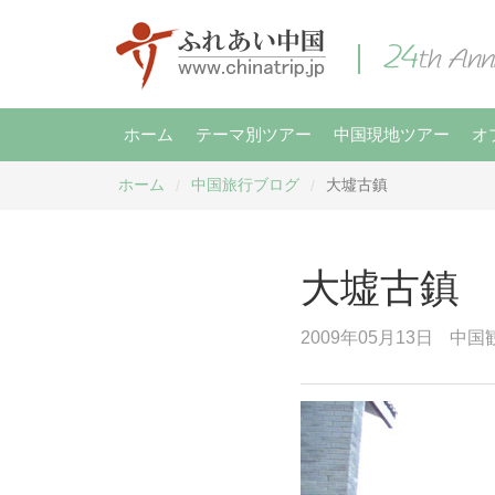
ホーム
テーマ別ツアー
中国現地ツアー
オ
ホーム
中国旅行ブログ
大墟古鎮
/
/
大墟古鎮
2009年05月13日
中国