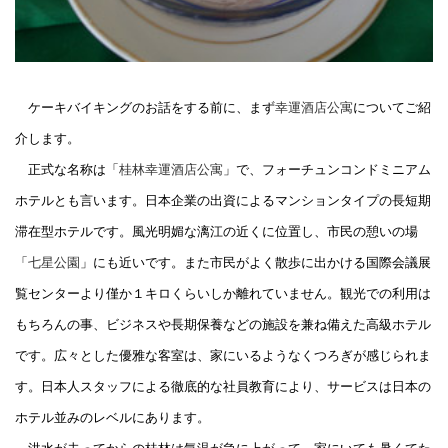
ケーキバイキングのお話をする前に、まず
幸運酒店公寓
についてご紹
介します。
正式な名称は「
桂林幸運酒店公寓
」で、
フォーチュン
コンドミニアム
ホテルとも言います。日本企業の出資によるマンションタイプの長短期
滞在型ホテルです。風光明媚な漓江の近くに位置し、市民の憩いの場
「
七星公園
」にも近いです。また市民がよく散歩に出かける国際会議展
覧センターより僅か１キロくらいしか離れていません。観光での利用は
もちろんの事、ビジネスや長期保養などの施設を兼ね備えた高級ホテル
です。広々とした優雅な客室は、家にいるようなくつろぎが感じられま
す。日本人スタッフによる徹底的な社員教育により、サービスは日本の
ホテル並みのレベルにあります。