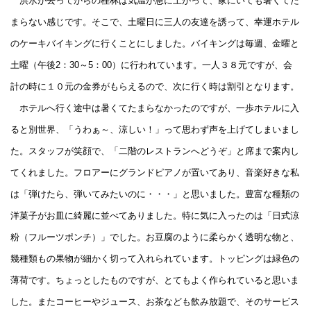
洪水が去ってからの桂林は気温が急に上がって、家にいても暑くてた
まらない感じです。そこで、土曜日に三人の友達を誘って、幸運ホテル
のケーキバイキングに行くことにしました。バイキングは毎週、金曜と
土曜（午後
2
：
30
～
5
：
00
）に行われています。一人３８元ですが、会
計の時に１０元の金券がもらえるので、次に行く時は割引となります。
ホテルへ行く途中は暑くてたまらなかったのですが、一歩ホテルに入
ると別世界、「うわぁ～、涼しい！」って思わず声を上げてしまいまし
た。スタッフが笑顔で、「二階のレストランへどうぞ」と席まで案内し
てくれました。フロアーに
グランドピアノ
が置いてあり、音楽好きな私
は「弾けたら、弾いてみたいのに・・・」と思いました。豊富な種類の
洋菓子がお皿に綺麗に並べてありました。特に気に入ったのは「日式涼
粉（フルーツポンチ）」でした。お豆腐のように柔らかく透明な物と、
幾種類もの果物が細かく切って入れられています。トッピングは緑色の
薄荷です。ちょっとしたものですが、とてもよく作られていると思いま
した。またコーヒーやジュース、お茶なども飲み放題で、そのサービス