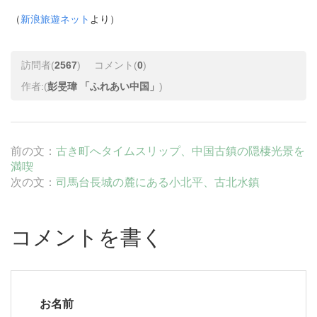
（
新浪旅遊ネット
より）
訪問者(
2567
)
コメント(
0
)
作者:(
彭旻瑋 「ふれあい中国」
)
前の文：
古き町へタイムスリップ、中国古鎮の隠棲光景を
満喫
次の文：
司馬台長城の麓にある小北平、古北水鎮
コメントを書く
お名前