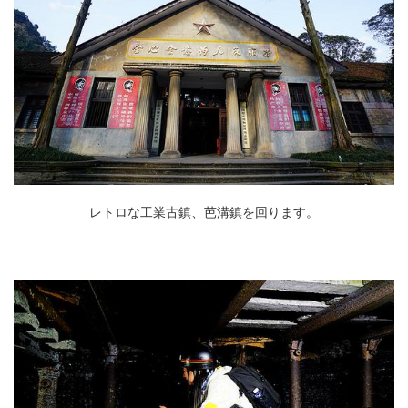
レトロな工業古鎮、芭溝鎮を回ります。