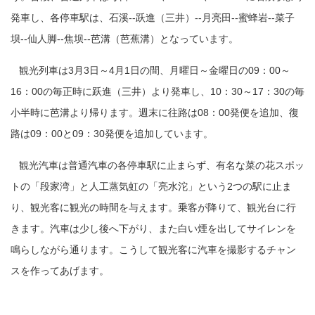
発車し、各停車駅は、石溪--跃進（三井）--月亮田--蜜蜂岩--菜子
坝--仙人脚--焦坝--芭溝（芭蕉溝）となっています。
観光列車は3月3日～4月1日の間、月曜日～金曜日の09：00～
16：00の毎正時に跃進（三井）より発車し、10：30～17：30の毎
小半時に芭溝より帰ります。週末に往路は08：00発便を追加、復
路は09：00と09：30発便を追加しています。
観光汽車は普通汽車の各停車駅に止まらず、
有名な菜の花スポッ
トの「段家湾」と人工蒸気虹の「亮水沱」という2つの駅に止ま
り、観光客に観光の時間を与えます。乗客が降りて、観光台に行
きます。汽車は少し後へ下がり、また白い煙を出してサイレンを
鳴らしながら通ります。こうして観光客に汽車を撮影するチャン
スを作ってあげます。