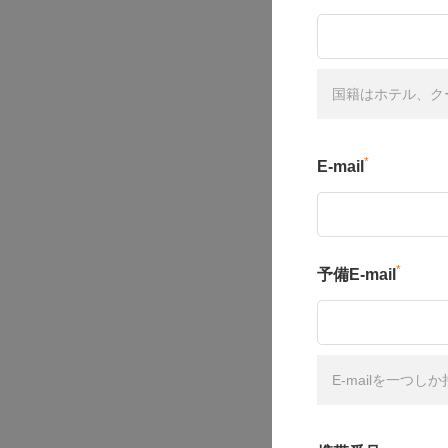
国籍はホテル、ク
*
E-mail
*
予備E-mail
E-mailを一つ