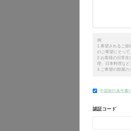
例:
1.希望されるご
のご希望にそって
2.お客様の日常
理、日本料理など
3.ご希望の部屋
中国旅行条件書(
*
認証コード