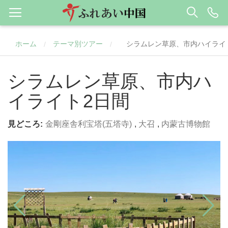
ホーム
テーマ別ツアー
シラムレン草原、市内ハイライ
/
/
シラムレン草原、市内ハ
イライト2日間
見どころ:
金剛座舎利宝塔(五塔寺)
,
大召
,
内蒙古博物館