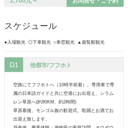
2,700
元～
お問合せ・ご予約
スケジュール
●入場観光
◎下車観光
○車窓観光
▲遊覧船観光
D1
他都市/フフホト
空路にてフフホトへ（10時半前着）。専用車で専
属の日本語ガイドと共に空港にお出迎え、シラム
レン草原へ(約90KM、約2時間)
草原着後、モンゴル族の歓迎式、歌踊とお酒でお
出迎え致します。
昼食後、乗馬体験：遊牧民の家庭訪問、オウボウ