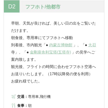
D2
フフホト/他都市
早朝、天気が良ければ、美しい日の出をご覧いた
だけます。
朝食後、専用車にてフフホトへ移動
到着後、市内観光「●
内蒙古博物館
」、「●
大召
寺」、「●
金剛座舎利宝塔(五塔寺)
」の見学へご
案内致します。
観光後、フライトの時間に合わせフフホト空港へ
お送りいたします。（17時以降発の便を利用）
お疲れ様でした。
交通：
専用車,飛行機
食事：
朝