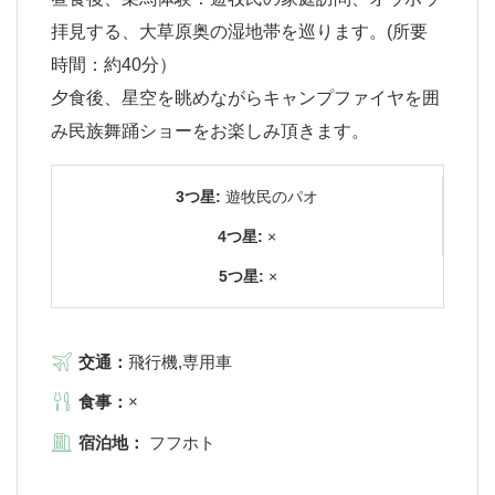
拝見する、大草原奥の湿地帯を巡ります。(所要
時間：約40分）
夕食後、星空を眺めながらキャンプファイヤを囲
み民族舞踊ショーをお楽しみ頂きます。
3つ星:
遊牧民のパオ
4つ星:
×
5つ星:
×
交通：
飛行機,専用車
食事：
×
宿泊地：
フフホト