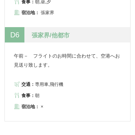
食事：
朝,昼,夕
宿泊地：
張家界
D6
張家界/他都市
午前－ フライトのお時間に合わせて、空港へお
見送り致します。
交通：
専用車,飛行機
食事：
朝
宿泊地：
×