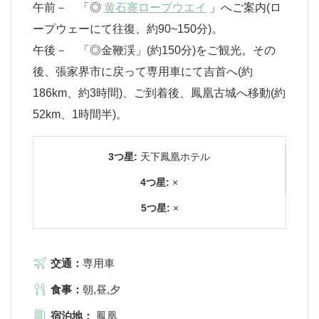
午前－ 「◎
黄石寨ロープウエイ
」へご案内(ロ
ープウェーにて往復、約90~150分)。
午後－ 「◎金鞭渓」(約150分)をご観光。その
後、張家界市に戻って専用車にて吉首へ(約
186km、約3時間)、ご到着後、鳳凰古城へ移動(約
52km、1時間半)。
3つ星:
天下鳳凰ホテル
4つ星:
×
5つ星:
×
交通：
専用車
食事：
朝,昼,夕
宿泊地：
鳳凰