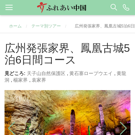
ホーム
テーマ別ツアー
広州発張家界、鳳凰古城5泊6
/
/
広州発張家界、鳳凰古城5
泊6日間コース
見どころ:
天子山自然保護区
,
黄石寨ロープウエイ
,
黄龍
洞
,
楊家界
,
袁家界