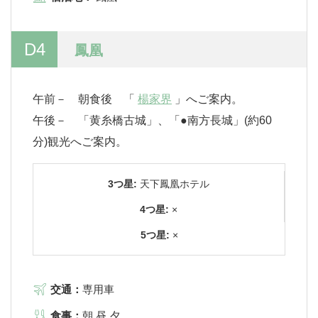
D4
鳳凰
午前－ 朝食後 「
楊家界
」へご案内。
午後－ 「黄糸橋古城」、「●南方長城」(約60
分)観光へご案内。
3つ星:
天下鳳凰ホテル
4つ星:
×
5つ星:
×
交通：
専用車
食事：
朝,昼,夕