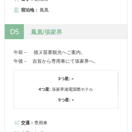
宿泊地：
鳳凰
D5
鳳凰/張家界
午前－ 德ヌ苗寨観光へご案内。
午後－ 吉首から専用車にて張家界へ。
3つ星:
×
4つ星:
張家界湘電国際ホテル
5つ星:
×
交通：
専用車