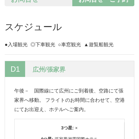
スケジュール
●入場観光
◎下車観光
○車窓観光
▲遊覧船観光
D1
広州/張家界
午後－ 国際線にて広州にご到着後、空路にて張
家界へ移動。 フライトのお時間に合わせて、空港
にてお出迎え、ホテルへご案内。
3つ星:
×
4つ星:
張家界湘電国際ホテル