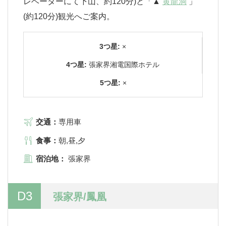
レベーターにて下山、約120分)と「▲
黄龍洞
」
(約120分)観光へご案内。
3つ星:
×
4つ星:
張家界湘電国際ホテル
5つ星:
×
交通：
専用車
食事：
朝,昼,夕
宿泊地：
張家界
D3
張家界/鳳凰