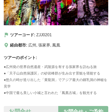
ツアーコード:
ZJJ0201
経由都市:
広州
,
張家界
,
鳳凰
ツアーのポイント:
●広州発の世界自然遺産・武陵源を有する張家界を訪ねる旅
●「天子山自然保護区」の砂岩峰群が生み出す景観を堪能する
●悠久の時が造り出した「黄龍洞」でアジア最大の鍾乳洞の神秘を
見学
●中国で最も美しい小城と言われた「鳳凰古城」を観光する
お問合せ
お問合せ・ご予約