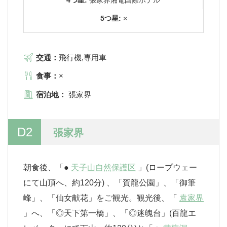
5つ星:
×
交通：
飛行機,専用車
食事：
×
宿泊地：
張家界
D2
張家界
朝食後、「●
天子山自然保護区
」(ロープウェー
にて山頂へ、約120分) 、「賀龍公園」、「御筆
峰」、「仙女献花」をご観光。観光後、「
袁家界
」へ、「◎天下第一橋」、「◎迷魄台」(百龍エ