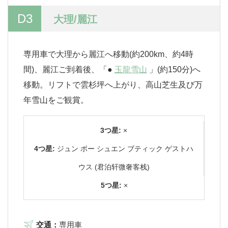
D3
大理/麗江
専用車で大理から麗江へ移動(約200km、約4時
間)、麗江ご到着後、「●
玉龍雪山
」(約150分)へ
移動。リフトで雲杉坪へ上がり、高山芝生及び万
年雪山をご観賞。
3つ星:
×
4つ星:
ジュン ボー シュエン ブティック ゲストハ
ウス (君泊轩微奢客栈)
5つ星:
×
交通：
専用車