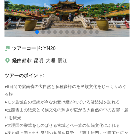
ツアーコード:
YN20
経由都市:
昆明
,
大理
,
麗江
ツアーのポイント:
●8日間で雲南省の大自然と多種多様のを民族文化をじっくりめぐ
る旅
●モソ族独自の伝統が今なお受け継がれている瀘沽湖を訪れる
●玉龍雪山の絶景と民族文化の輝きが広がる大自然の中の古都・麗
江を観光
●大理国の栄華をしのばせる古城とペー族の伝統文化にふれる
●花と緑に囲まれた昆明の名所を見学し「西山龍門」で眼下に広が