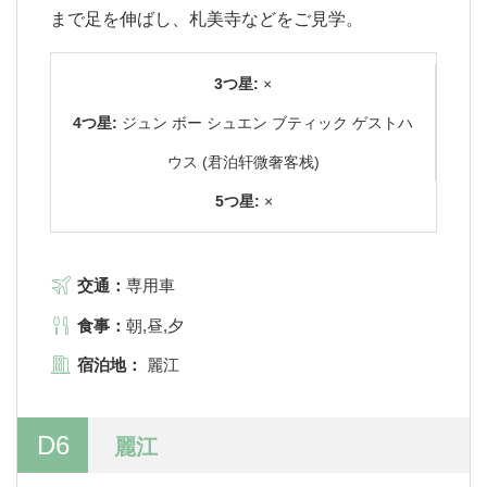
まで足を伸ばし、札美寺などをご見学。
3つ星:
×
4つ星:
ジュン ボー シュエン ブティック ゲストハ
ウス (君泊轩微奢客栈)
5つ星:
×
交通：
専用車
食事：
朝,昼,夕
宿泊地：
麗江
D6
麗江