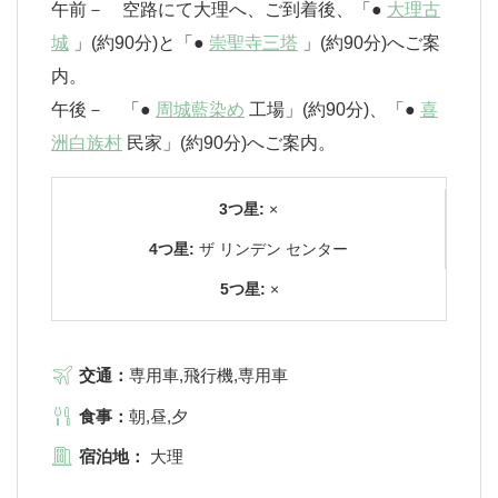
午前－ 空路にて大理へ、ご到着後、「●
大理古
城
」(約90分)と「●
崇聖寺三塔
」(約90分)へご案
内。
午後－ 「●
周城藍染め
工場」(約90分)、「●
喜
洲白族村
民家」(約90分)へご案内。
3つ星:
×
4つ星:
ザ リンデン センター
5つ星:
×
交通：
専用車,飛行機,専用車
食事：
朝,昼,夕
宿泊地：
大理