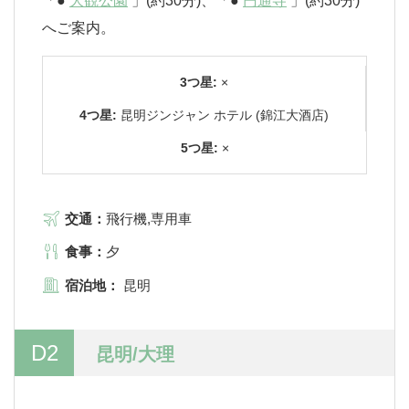
「●
大観公園
」(約30分)、「●
円通寺
」(約30分)
へご案内。
3つ星:
×
4つ星:
昆明ジンジャン ホテル (錦江大酒店)
5つ星:
×
交通：
飛行機,専用車
食事：
夕
宿泊地：
昆明
D2
昆明/大理