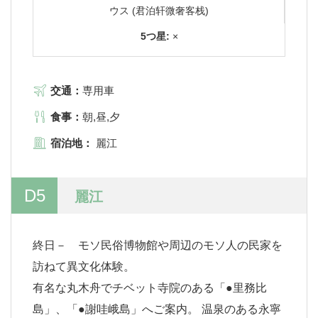
ウス (君泊轩微奢客栈)
5つ星:
×
交通：
専用車
食事：
朝,昼,夕
宿泊地：
麗江
D5
麗江
終日－ モソ民俗博物館や周辺のモソ人の民家を
訪ねて異文化体験。
有名な丸木舟でチベット寺院のある「●里務比
島」、「●謝哇峨島」へご案内。 温泉のある永寧