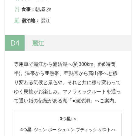
食事：
朝,昼,夕
宿泊地：
麗江
D4
麗江
専用車で麗江から濾沽湖へ(約300km、約6時間
半)。温帯から亜熱帯、亜熱帯から高山帯へと移
り変わる気候と景色や、それと共に移り変わって
ゆく民族がお楽しみ。マノラミックルートを通っ
て通い婚の伝統がある湖「●濾沽湖」へご案内。
3つ星:
×
4つ星:
ジュン ボー シュエン ブティック ゲストハ