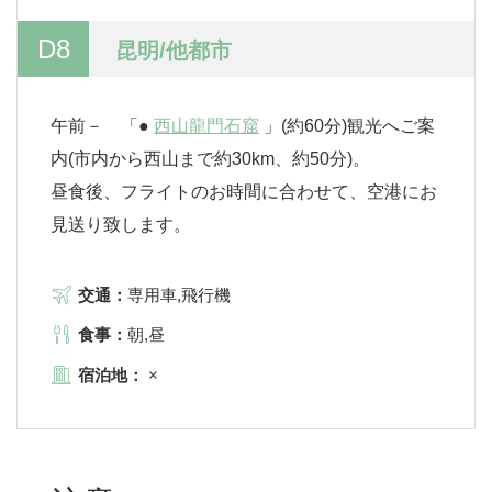
D8
昆明/他都市
午前－ 「●
西山龍門石窟
」(約60分)観光へご案
内(市内から西山まで約30km、約50分)。
昼食後、フライトのお時間に合わせて、空港にお
見送り致します。
交通：
専用車,飛行機
食事：
朝,昼
宿泊地：
×