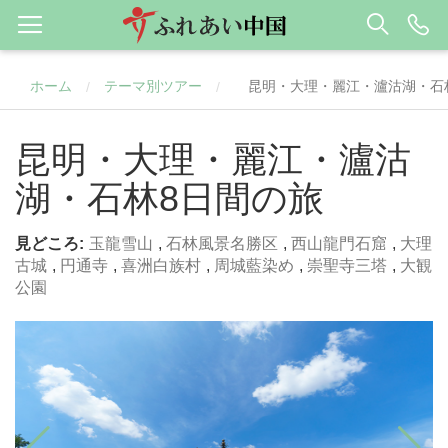
ホーム
テーマ別ツアー
昆明・大理・麗江・瀘沽湖・石
/
/
昆明・大理・麗江・瀘沽
湖・石林8日間の旅
見どころ:
玉龍雪山
,
石林風景名勝区
,
西山龍門石窟
,
大理
古城
,
円通寺
,
喜洲白族村
,
周城藍染め
,
崇聖寺三塔
,
大観
公園