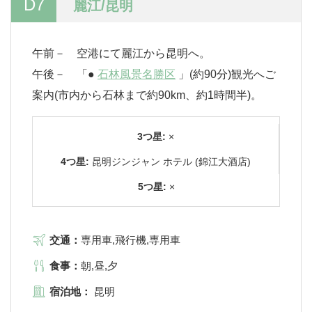
D7
麗江/昆明
午前－ 空港にて麗江から昆明へ。
午後－ 「●
石林風景名勝区
」(約90分)観光へご
案内(市内から石林まで約90km、約1時間半)。
3つ星:
×
4つ星:
昆明ジンジャン ホテル (錦江大酒店)
5つ星:
×
交通：
専用車,飛行機,専用車
食事：
朝,昼,夕
宿泊地：
昆明