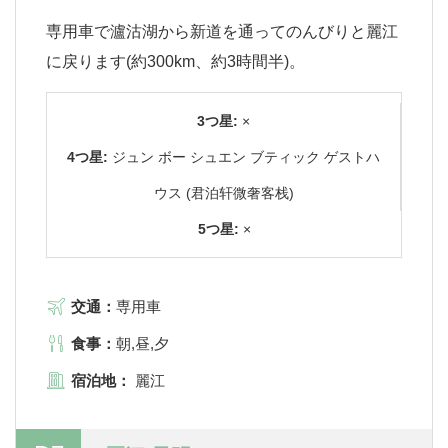
専用車で瀘沽湖から新道を通ってのんびりと麗江
に戻ります(約300km、約3時間半)。
3つ星:
×
4つ星:
ジュン ボー シュエン ブティック ゲストハ
ウス (君泊轩微奢客栈)
5つ星:
×
交通：
専用車
食事：
朝,昼,夕
宿泊地：
麗江