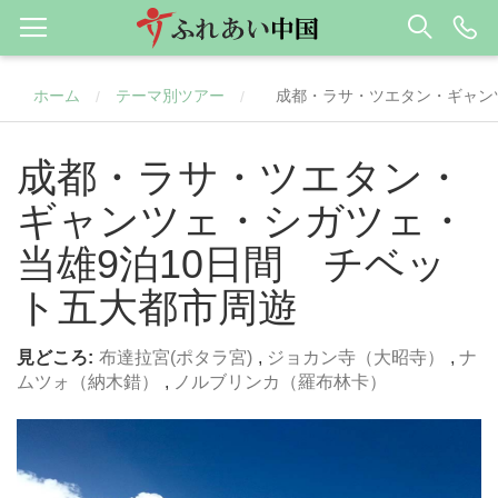
ホーム
テーマ別ツアー
成都・ラサ・ツエタン・ギャン
/
/
成都・ラサ・ツエタン・
ギャンツェ・シガツェ・
当雄9泊10日間 チベッ
ト五大都市周遊
見どころ:
布達拉宮(ポタラ宮)
,
ジョカン寺（大昭寺）
,
ナ
ムツォ（納木錯）
,
ノルブリンカ（羅布林卡）