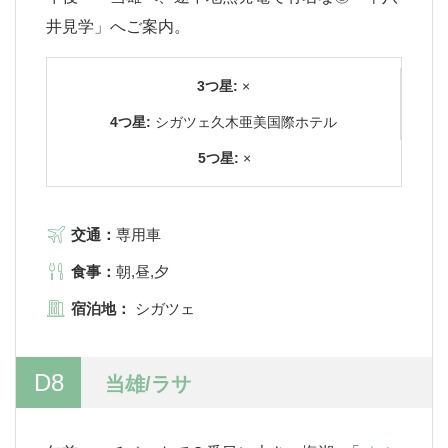
井見学」へご案内。
3つ星:
×
4つ星:
シガツェ久木亜美国際ホテル
5つ星:
×
交通：
専用車
食事：
朝,昼,夕
宿泊地：
シガツェ
D8
当雄/ラサ