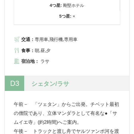
4つ星:
剛堅ホテル
5つ星:
×
交通：
専用車,飛行機,専用車
食事：
朝,昼,夕
宿泊地：
ラサ
D3
シェタン/ラサ
午前－ 「ツェタン」からご出発。チベット最初
の僧院であり、立体マンダラとして有名な●「サ
ムイエ寺」(約2時間)へご案内。
午後－ トラックと渡し舟でヤルツァンポ河を渡