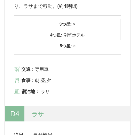
り、ラサまで移動。(約4時間)
3つ星:
×
4つ星:
剛堅ホテル
5つ星:
×
交通：
専用車
食事：
朝,昼,夕
宿泊地：
ラサ
D4
ラサ
終日－ ラサ観光