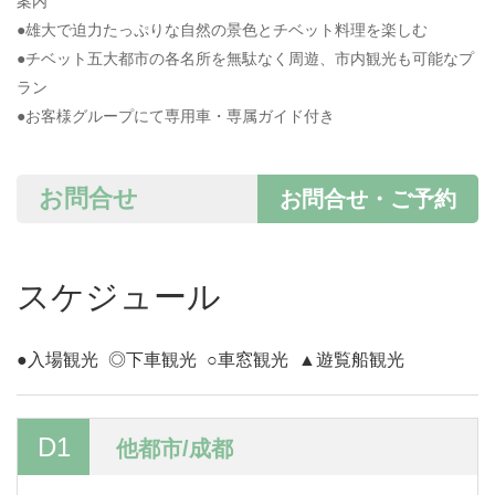
案内
●雄大で迫力たっぷりな自然の景色とチベット料理を楽しむ
●チベット五大都市の各名所を無駄なく周遊、市内観光も可能なプ
ラン
●お客様グループにて専用車・専属ガイド付き
お問合せ
お問合せ・ご予約
スケジュール
●入場観光
◎下車観光
○車窓観光
▲遊覧船観光
D1
他都市/成都