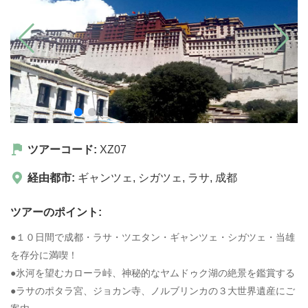
ツアーコード:
XZ07
経由都市:
ギャンツェ
,
シガツェ
,
ラサ
,
成都
ツアーのポイント:
●１０日間で成都・ラサ・ツエタン・ギャンツェ・シガツェ・当雄
を存分に満喫！
●氷河を望むカローラ峠、神秘的なヤムドゥク湖の絶景を鑑賞する
●ラサのポタラ宮、ジョカン寺、ノルブリンカの３大世界遺産にご