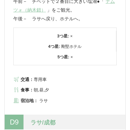
午前－ チベットで２番目に大きい塩湖●「
ナム
ツォ（納木錯）
」をご観光。
午後－ ラサへ戻り、ホテルへ。
3つ星:
×
4つ星:
剛堅ホテル
5つ星:
×
交通：
専用車
食事：
朝,昼,夕
宿泊地：
ラサ
D9
ラサ/成都