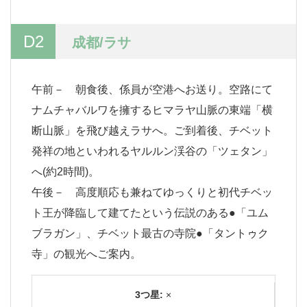
D2
成都/ラサ
午前－ 朝食後、係員が空港へお送り。空路にて
ナムチャバルワを擁するヒマラヤ山脈の東端「横
断山脈」を飛び越えラサへ。ご到着後、チベット
発祥の地といわれるヤルルン渓谷の「ツェタン」
へ(約2時間)。
午後－ 高度順応も兼ねてゆっくりと初代チベッ
ト王が降臨して建てたという伝説のある●「ユム
ブラガン」、チベット最古の寺院●「タントゥク
寺」の観光へご案内。
3つ星:
×