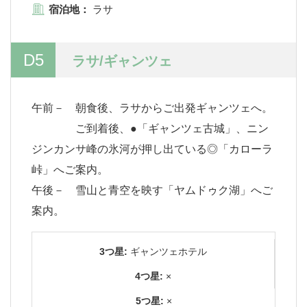
宿泊地：
ラサ
D5
ラサ/ギャンツェ
午前－ 朝食後、ラサからご出発ギャンツェへ。
ご到着後、●「ギャンツェ古城」、ニン
ジンカンサ峰の氷河が押し出ている◎「カローラ
峠」へご案内。
午後－ 雪山と青空を映す「ヤムドゥク湖」へご
案内。
3つ星:
ギャンツェホテル
4つ星:
×
5つ星:
×