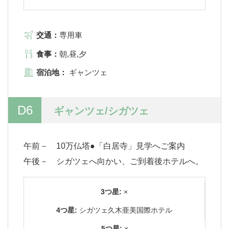
交通：
専用車
食事：
朝,昼,夕
宿泊地：
ギャンツェ
D6
ギャンツェ/シガツェ
午前－ 10万仏塔●「白居寺」見学へご案内
午後－ シガツェへ向かい、ご到着後ホテルへ。
3つ星:
×
4つ星:
シガツェ久木亜美国際ホテル
5つ星:
×