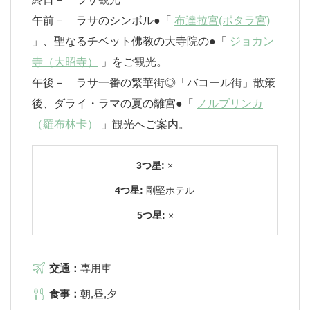
午前－ ラサのシンボル●「
布達拉宮(ポタラ宮)
」、聖なるチベット佛教の大寺院の●「
ジョカン
寺（大昭寺）
」をご観光。
午後－ ラサ一番の繁華街◎「バコール街」散策
後、ダライ・ラマの夏の離宮●「
ノルブリンカ
（羅布林卡）
」観光へご案内。
3つ星:
×
4つ星:
剛堅ホテル
5つ星:
×
交通：
専用車
食事：
朝,昼,夕