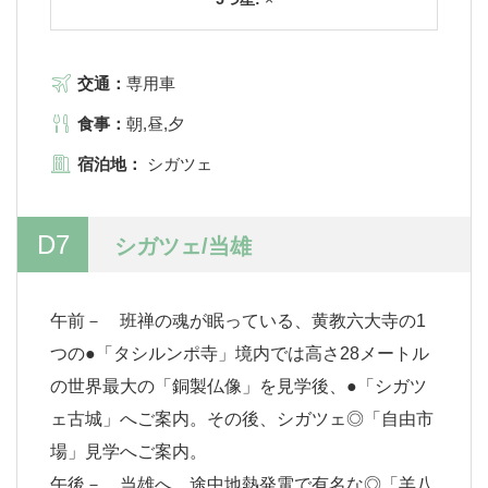
交通：
専用車
食事：
朝,昼,夕
宿泊地：
シガツェ
D7
シガツェ/当雄
午前－ 班禅の魂が眠っている、黄教六大寺の1
つの●「タシルンポ寺」境内では高さ28メートル
の世界最大の「銅製仏像」を見学後、●「シガツ
ェ古城」へご案内。その後、シガツェ◎「自由市
場」見学へご案内。
午後－ 当雄へ、途中地熱発電で有名な◎「羊八