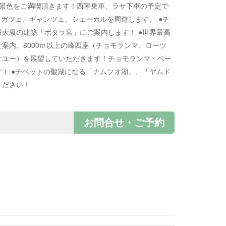
の景色をご満喫頂きます！西寧乗車、ラサ下車の予定で
シガツェ、ギャンツェ、シェーカルを周遊します。 ●チ
大級の建築「ボタラ宮」にご案内します！ ●世界最高
案内、8000ｍ以上の峰四座（チョモランマ、ローツ
オユー）を展望していただきます！チョモランマ・ベー
！ ●チベットの聖湖になる「ナムツオ湖」、「ヤムド
ください！
お問合せ・ご予約