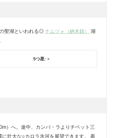
空の聖湖といわれる◎
ナムツォ（納木錯）
湖
。
5つ星:
×
900m）へ。途中、カンパ・ラよりチベット三
麓に壮大な○カロラ氷河を展望できます。 着