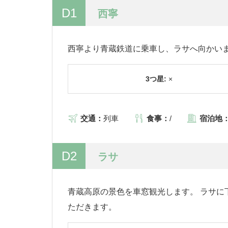
D1
西寧
西寧より青蔵鉄道に乗車し、ラサへ向かいま
3つ星:
×
交通：
列車
食事：
/
宿泊地
D2
ラサ
青蔵高原の景色を車窓観光します。 ラサに
ただきます。