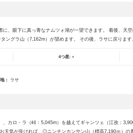
える際に、眼下に真っ青なナムツォ湖が一望できます。 着後、天
タングラ山（7,162m）が望めます。 その後、ラサに戻ります
4つ星:
×
地：
ラサ
）、カロ・ラ（峠：5,045m）を越えてギャンツェ（江孜：3,
お天気が良ければ、◎ニンチンカンサン山（標高7,190ｍ）の