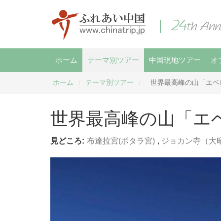
ホーム
テーマ別ツアー
中国現地ツアー
オ
ホーム
テーマ別ツアー
世界最高峰の山「エベ
/
/
世界最高峰の山「エ
見どころ:
布達拉宮(ポタラ宮)
,
ジョカン寺（大