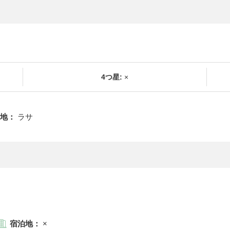
4つ星:
×
地：
ラサ
宿泊地：
×