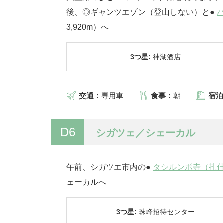
後、◎ギャンツエゾン（登山しない）と●
3,920m）へ
3つ星:
神湖酒店
交通：
専用車
食事：
朝
宿泊
D6
シガツェ／シェーカル
午前、シガツエ市内の●
タシルンポ寺（扎
ェーカルへ
3つ星:
珠峰招待センター