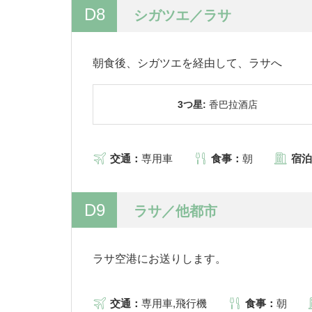
D8
シガツエ／ラサ
朝食後、シガツエを経由して、ラサへ
3つ星:
香巴拉酒店
交通：
専用車
食事：
朝
宿泊
D9
ラサ／他都市
ラサ空港にお送りします。
交通：
専用車,飛行機
食事：
朝