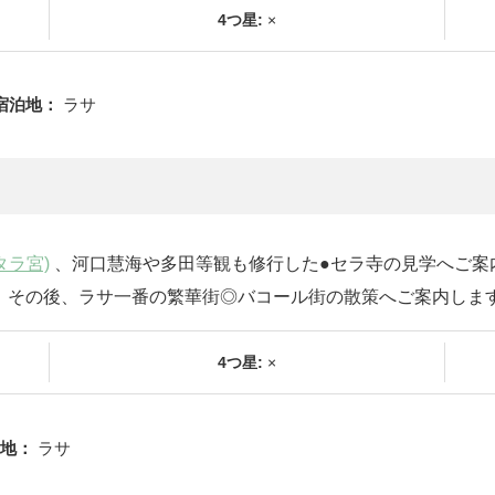
4つ星:
×
宿泊地：
ラサ
タラ宮)
、河口慧海や多田等観も修行した●セラ寺の見学へご案
、その後、ラサ一番の繁華街◎バコール街の散策へご案内しま
4つ星:
×
地：
ラサ