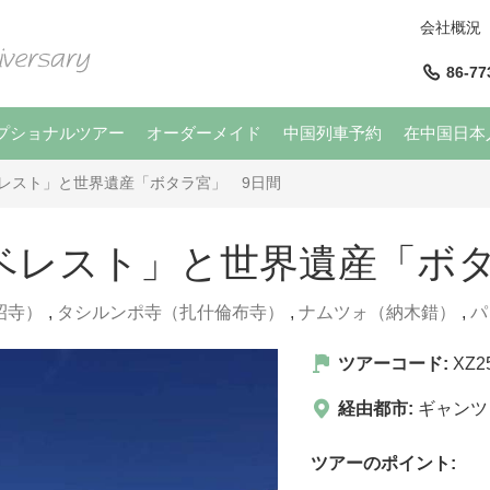
会社概況
86-77
プショナルツアー
オーダーメイド
中国列車予約
在中国日本
レスト」と世界遺産「ボタラ宮」 9日間
ベレスト」と世界遺産「ボタ
昭寺）
,
タシルンポ寺（扎什倫布寺）
,
ナムツォ（納木錯）
,
パ
ツアーコード:
XZ2
経由都市:
ギャンツ
ツアーのポイント: