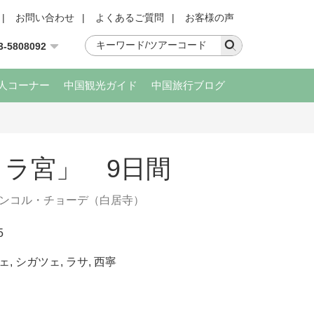
|
お問い合わせ
|
よくあるご質問
|
お客様の声
3-5808092
人コーナー
中国観光ガイド
中国旅行ブログ
ラ宮」 9日間
ンコル・チョーデ（白居寺）
5
ェ
,
シガツェ
,
ラサ
,
西寧