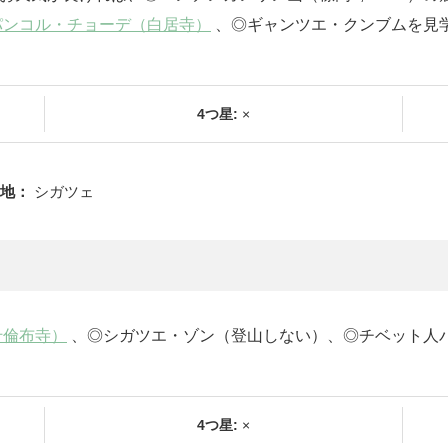
パンコル・チョーデ（白居寺）
、◎ギャンツエ・クンブムを見学
4つ星:
×
地：
シガツェ
什倫布寺）
、◎シガツエ・ゾン（登山しない）、◎チベット人バ
4つ星:
×