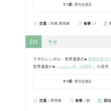
3つ星:
香巴拉酒店
交通：
列車,専用車
食事：
/
D3
ラサ
ラサのシンボル・世界遺産の●
布達拉宮(ポ
世界遺産の●
ジョカン寺（大昭寺）
の見学
3つ星:
香巴拉酒店
交通：
専用車
食事：
朝
宿泊