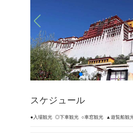
スケジュール
●入場観光
◎下車観光
○車窓観光
▲遊覧船観