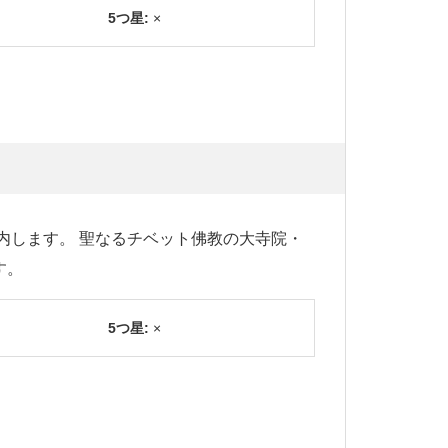
5つ星:
×
内します。 聖なるチベット佛教の大寺院・
す。
5つ星:
×