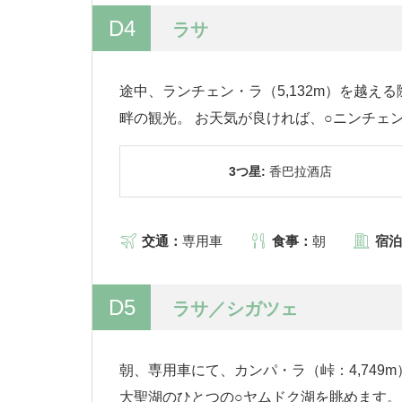
D4
ラサ
途中、ランチェン・ラ（5,132m）を越
畔の観光。 お天気が良ければ、○ニンチェン
3つ星:
香巴拉酒店
交通：
専用車
食事：
朝
宿泊
D5
ラサ／シガツェ
朝、専用車にて、カンパ・ラ（峠：4,749m
大聖湖のひとつの○ヤムドク湖を眺めます。