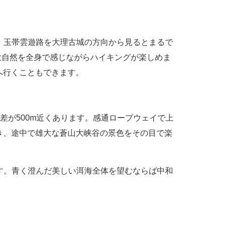
、
玉帯雲遊路を大理古城の方向から見るとまるで
、大自然を全身で感じながらハイキングが楽しめま
へ行くこともできます。
差が500m近くあります。感通ロープウェイで上
き、途中で雄大な
蒼山大峡谷の景色をその目で楽
ます。青く澄んだ美しい洱海全体を望むならば中和