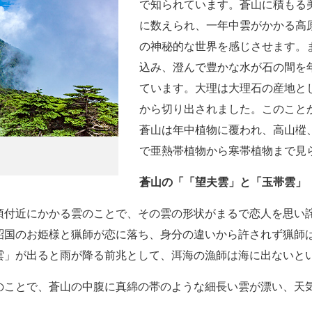
で知られています。蒼山に積もる
に数えられ、一年中雲がかかる高
の神秘的な世界を感じさせます。
込み、澄んで豊かな水が石の間を
ています。大理は大理石の産地と
から切り出されました。このこと
蒼山は年中植物に覆われ、高山樅
で亜熱帯植物から寒帯植物まで見
蒼山
の「「望夫雲」と「
玉帯雲」
頂付近にかかる雲のことで、その雲の形状がまるで恋人を思い
詔国のお姫様と猟師が恋に落ち、身分の違いから許されず猟師
雲」が出ると雨が降る前兆として、洱海の漁師は海に出ないと
のことで、蒼山の中腹に真綿の帯のような細長い雲が漂い、天