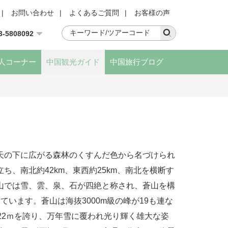
|
お問い合わせ
|
よくあるご質問
|
お客様の声
3-5808092
人コーナー
中国観光ガイド
中国旅行ブログ
天の下に広がる森林のくすんだ色から名づけられ
ち、南北約42km、東西約25km、南北を横断す
山では雪、雲、泉、石が四絶と称され、蒼山を構
ています。蒼山は海抜3000m級の峰が19も連な
22ｍを誇り、万年雪に覆われ光り輝く雄大な姿