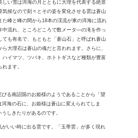
美しい雪は洱海の月とともに大理を代表する絶景
原気候なので刻々とその姿を変化させる雲は蒼山
また峰と峰の間から18本の渓流が東の洱海に流れ
年中流れ、ところどころで数メータ―の滝を作っ
しても有名で、もともと「蒼山石」と呼ばれ蒼山
から大理石は蒼山の魂だと言われます。さらに、
、ハイマツ、ツバキ、ホトトギスなど種類が豊富
られます。
詫びる南詔国のお姫様のようであることから「望
は洱海の石に、お姫様は蒼山に変えられてしま
いうしきたりがあるのです。
気がいい時に出る雲です。「玉帯雲」が多く現れ