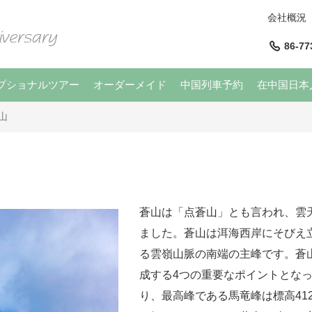
会社概況
86-77
プショナルツアー
オーダーメイド
中国列車予約
在中国日本
山
蒼山は「点蒼山」とも言われ、雲
ました。蒼山は洱海西岸にそびえ立
る雲嶺山脈の南端の主峰です。蒼
成する4つの重要なポイントとなっ
り、最高峰である馬竜峰は標高41