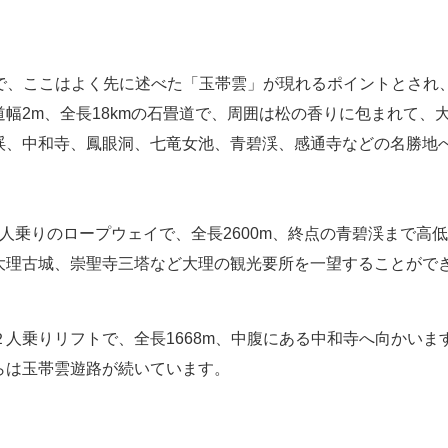
道で、ここはよく先に述べた「玉帯雲」が現れるポイントとされ
道幅
2m、全長18kmの石畳道で、周囲は松の香りに包まれて
渓、中和寺、鳳眼洞、七竜女池、青碧渓、感通寺などの名勝地
人乗りのロープウェイで、全長2600m、終点の青碧渓まで高低
大理古城、
崇聖寺三塔など大理の観光要所を一望することがで
２人乗りリフトで、全長
1668m、中腹にある中和寺へ向かい
らは玉帯雲遊路が続いています。