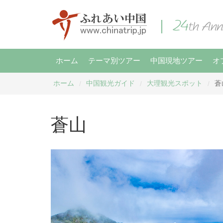
ホーム
テーマ別ツアー
中国現地ツアー
オ
ホーム
中国観光ガイド
大理観光スポット
蒼
/
/
/
蒼山