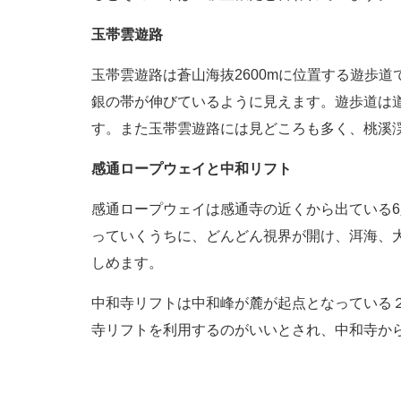
玉帯
雲遊路
玉帯雲遊路は蒼山海抜2600mに位置する遊歩
銀の帯が伸びているように見えます。遊歩道は
す。また
玉帯雲遊路には見どころも多く、
桃溪
感通ロープウェイと中和
リフト
感通ロープウェイは感通寺の近くから出ている6
っていくうちに、どんどん視界が開け、洱海、
しめます。
中和寺
リフトは中和峰が麓が起点となっている
寺
リフトを利用するのがいいとされ、中和寺か