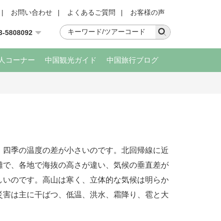
|
お問い合わせ
|
よくあるご質問
|
お客様の声
3-5808092
人コーナー
中国観光ガイド
中国旅行ブログ
、四季の温度の差が小さいのです。北回帰線に近
雑で、各地で海抜の高さが違い、気候の垂直差が
しいのです。高山は寒く、立体的な気候は明らか
災害は主に干ばつ、低温、洪水、霜降り、雹と大