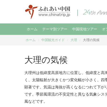
ホーム
テーマ別ツアー
中国現地ツアー
オ
ホーム
中国観光ガイド
大理
大理の気候
/
/
/
大理の気候
大理州は低緯度高原地方に位置し、低緯度と高
く、太陽輻射が大きくかつ変化幅が小さく、四
顕著です。気温は海抜が高くなるにつれて下が
です。季節風環流の不安定性と異なる気象シス
風などです。