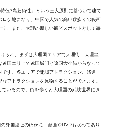
理特色?高芸術性」という三大原則に基づいて建て
のロケ地になり、中国で人気の高い数多くの映画
です。また、大理の新しい観光スポットとして毎
。
分けられ、まずは大理国エリアで大理街、大理皇
は遼国エリアで遼国城門と遼国大小街からなって
村です。各エリアで開城アトラクション、婿選
彩なアトラクションを見物することができます。
しているので、街を歩くと大理国の武峡世界にタ
国の外国語版のほかに、漫画やDVDも収めてあり