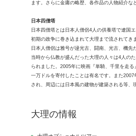
ます。さらに金庸の略歴、各作品の人物紹介な
日本四僧塔
日本四僧塔とは日本人僧侶4人の供養塔で遼国エ
初期の政争に巻き込まれて大理まで流されてき
日本人僧侶は雅号が逯光古、闘南、光古、機先
当時から仏教が盛んだった大理の人々は4人のた
られました。2005年に映画『単騎、千里を走
一万ドルを寄付したことは有名です。また200
され、周辺には日本風の建物が建築される等、
大理の情報