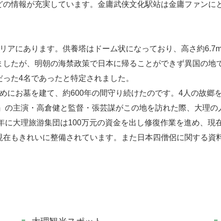
どの情報が充実しています。金庸武侠文化駅站は金庸ファンに
リアにあります。供養塔はドーム状になっており、高さ約6.7
ましたが、明朝の海禁政策で日本に帰ることができず異国の地
だった4名であったと特定されました。
めにお墓を建て、約600年の間守り続けたのです。4人の故郷
る』の主演・高倉健と監督・張芸謀がこの地を訪れた際、大理
7年に大理旅游集団は100万元の資金を出し修復作業を進め、
現在もきれいに整備されています。また日本四僧侶に関する資