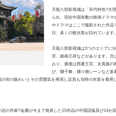
天龍八部影視城は「宋代特色?大
られ、現在中国有数の映画ドラマ
やドラマはここで撮影された作品
日、多くの観光客が訪れています
天龍八部影視城は3つのエリアに
宮、鎮南王府などがあります。次
おり、最後は西夏王宮、女真族の
び、獅子舞、捕り物シーンなど多
国の街の賑わいとその雰囲気を再現し店員も当時の衣装を着用
。
説の作家?金庸が今まで発表した15作品の中国語版及び14か