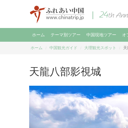
ホーム
テーマ別ツアー
中国現地ツアー
オ
ホーム
中国観光ガイド
大理観光スポット
天
/
/
/
天龍八部影視城