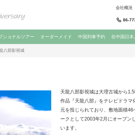
会社概況
86-77
プショナルツアー
オーダーメイド
中国列車予約
在中国日本
龍八部影視城
天龍八部影視城は大理古城から1.
作品『天龍八部』をテレビドラマ
元を投じられており、敷地面積4
ークとして2003年2月にオープ
います。