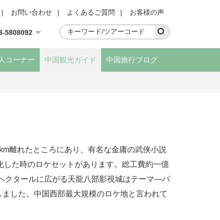
|
お問い合わせ
|
よくあるご質問
|
お客様の声
3-5808092
人コーナー
中国観光ガイド
中国旅行ブログ
5km離れたところにあり、有名な金庸の武侠小説
化した時のロケセットがあります。総工費約一億
6ヘクタールに広がる天龍八部影視城はテーマ―パ
ンしました。中国西部最大規模のロケ地と言われて