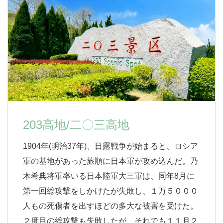
203高地/二〇三高地
1904年(明治37年)、日露戦争が始まると、ロシア
軍の基地があった旅順に日本軍が攻め込んだ。乃
木希典将軍率いる日本陸軍大三軍は、同年8月に
第一回総攻撃をしかけたが失敗し、１万５０００
人もの死傷者を出すほどの多大な被害を受けた。
２度目の総攻撃も失敗したが、それでも１１月２