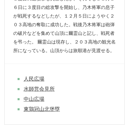
６日に３度目の総攻撃を開始し、乃木将軍の息子
が戦死するなどしたが、１２月５日にようやく２
０３高地の奪取に成功した。戦後乃木将軍は砲弾
の破片などを集めて山頂に爾霊山と記し、戦死者
を弔った。 爾霊山は現存し、２０３高地の観光名
所になっている。山頂からは旅順港が見渡せる。
人民広場
水師営会見所
中山広場
東鶏冠山北堡塁