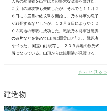
人もの死傷者を出すほどの多大な被害を受けた。
２度目の総攻撃も失敗したが、それでも１１月２
６日に３度目の総攻撃を開始し、乃木将軍の息子
が戦死するなどしたが、１２月５日にようやく２
０３高地の奪取に成功した。戦後乃木将軍は砲弾
の破片などを集めて山頂に爾霊山と記し、戦死者
を弔った。 爾霊山は現存し、２０３高地の観光名
所になっている。山頂からは旅順港が見渡せる。
もっと見る >
建造物