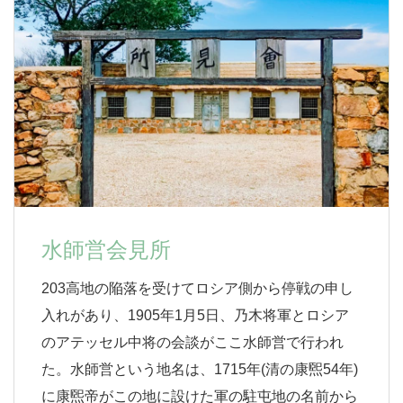
水師営会見所
203高地の陥落を受けてロシア側から停戦の申し
入れがあり、1905年1月5日、乃木将軍とロシア
のアテッセル中将の会談がここ水師営で行われ
た。水師営という地名は、1715年(清の康煕54年)
に康煕帝がこの地に設けた軍の駐屯地の名前から