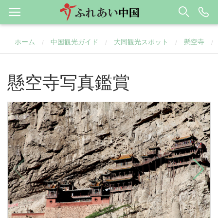
ホーム
中国観光ガイド
大同観光スポット
懸空寺
/
/
/
/
懸空寺写真鑑賞