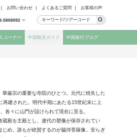
|
お問い合わせ
|
よくあるご質問
|
お客様の声
3-5808092
人コーナー
中国観光ガイド
中国旅行ブログ
、華厳宗の重要な寺院のひとつ。元代に焼失した
5年)に再建された。明代中期にあたる15世紀末に上
れ、各々に山門が設けられて現在に至る。
教蔵殿を主殿とし、遼代の塑像が保存されてい
はじめ、誰もが絶賛するのが脇侍菩薩像。安らぎ