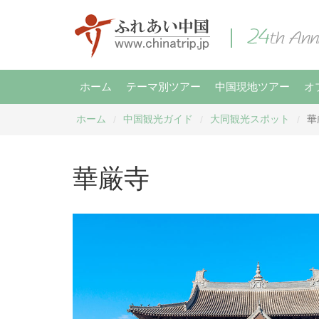
ホーム
テーマ別ツアー
中国現地ツアー
オ
ホーム
中国観光ガイド
大同観光スポット
華
/
/
/
華厳寺