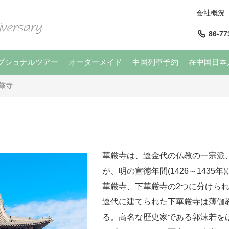
会社概況
86-77
プショナルツアー
オーダーメイド
中国列車予約
在中国日本
厳寺
華厳寺は、遼金代の仏教の一宗派
が、明の宣徳年間(1426～143
華厳寺、下華厳寺の2つに分けら
遼代に建てられた下華厳寺は薄伽
る。高名な歴史家である郭沫若を