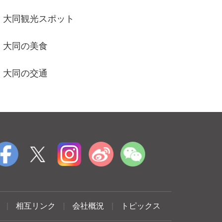
大同観光スポット
大同の美食
大同の交通
|
相互リンク
|
会社概況
|
トピックス