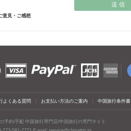
ご意見・ご感想
行よくある質問
|
お支払い方法のご案内
|
中国旅行条件書
の予約/手配 中国旅行専門店/中国旅行の専門サイト
3-581-7771 E-mail:
service@chinatrip.jp