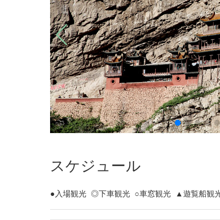
スケジュール
●入場観光
◎下車観光
○車窓観光
▲遊覧船観