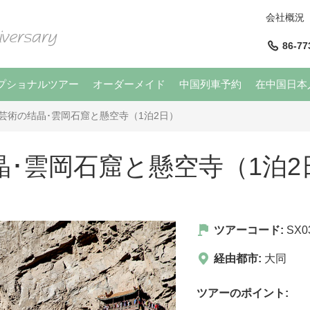
会社概況
86-77
プショナルツアー
オーダーメイド
中国列車予約
在中国日本
芸術の结晶･雲岡石窟と懸空寺（1泊2日）
･雲岡石窟と懸空寺（1泊2
ツアーコード:
SX0
経由都市:
大同
ツアーのポイント: