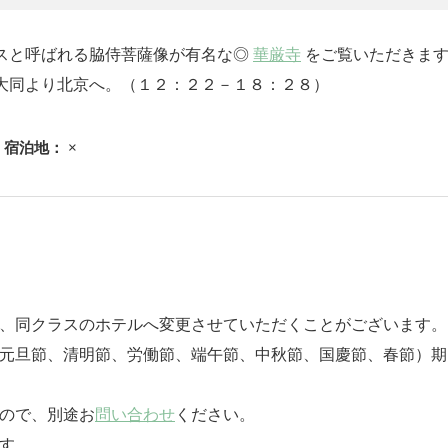
ナスと呼ばれる脇侍菩薩像が有名な◎
華厳寺
をご覧いただきます
大同より北京へ。（１２：２２－１８：２８）
宿泊地：
×
は、同クラスのホテルへ変更させていただくことがございます。
（元旦節、清明節、労働節、端午節、中秋節、国慶節、春節）
んので、別途お
問い合わせ
ください。
す。