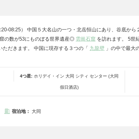
7:20-08:25） 中国５大名山の一つ・北岳恒山にあり、谷
石窟の数が53にものぼる世界遺産◎
雲崗石窟
を訪れます。 5世
いただきます。 中国に現存する３つの「
九龍壁
」の中で最大の
4つ星:
ホリデイ・イン 大同 シティ センター (大同
假日酒店)
宿泊地：
大同