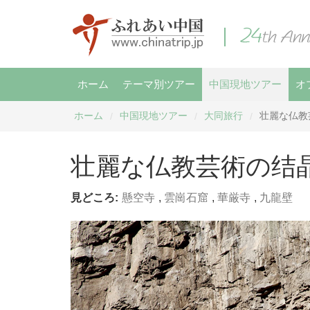
ホーム
テーマ別ツアー
中国現地ツアー
オ
ホーム
中国現地ツアー
大同旅行
壮麗な仏教
/
/
/
壮麗な仏教芸術の结晶
見どころ:
懸空寺
,
雲崗石窟
,
華厳寺
,
九龍壁