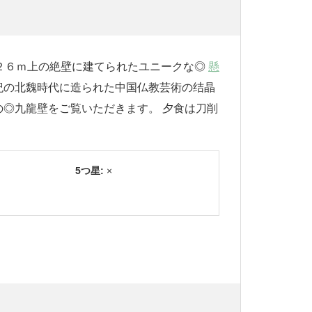
底から２６ｍ上の絶壁に建てられたユニークな◎
懸
紀の北魏時代に造られた中国仏教芸術の结晶
◎九龍壁をご覧いただきます。 夕食は刀削
5つ星:
×