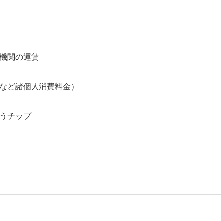
送機関の運賃
話など諸個人消費料金）
払うチップ