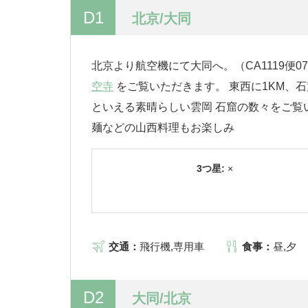
D1
北京/大同
北京より航空機にて大同へ。（CA1119便0
空寺
をご覧いただきます。 東西に1KM、
といえる素晴らしい雲岡 石窟の数々をご覧
麺などの山西料理もお楽しみ
3つ星:
×
交通：
飛行機,専用車
食事：
昼,夕
D2
大同/北京