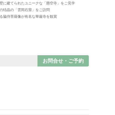
絶壁に建てられたユニークな「懸空寺」をご見学
術の结晶の「雲岡石窟」をご訪問
れる脇侍菩薩像が有名な華厳寺を観賞
お問合せ・ご予約