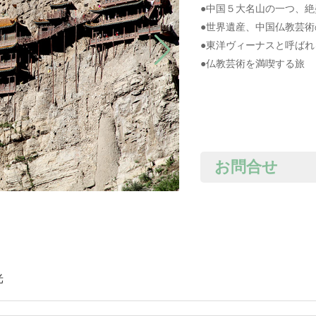
●中国５大名山の一つ、
●世界遺産、中国仏教芸
●東洋ヴィーナスと呼ば
●仏教芸術を満喫する旅
お問合せ
光