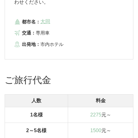
わせください。
大同
都市名：
交通：
専用車
出発地：
市内ホテル
ご旅行代金
人数
料金
1名様
2275
元～
2～5名様
1500
元～