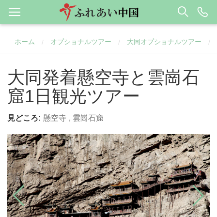
ホーム
オプショナルツアー
大同オプショナルツアー
/
/
/
大同発着懸空寺と雲崗石
窟1日観光ツアー
見どころ:
懸空寺
,
雲崗石窟