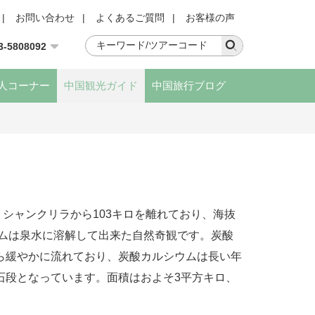
|
お問い合わせ
|
よくあるご質問
|
お客様の声
3-5808092
人コーナー
中国観光ガイド
中国旅行ブログ
シャンクリラから103キロを離れており、海抜
ウムは泉水に溶解して出来た自然奇観です。炭酸
ら緩やかに流れており、炭酸カルシウムは長い年
石段となっています。面積はおよそ3平方キロ、