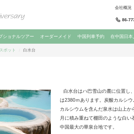
会社概況
86-77
プショナルツアー
オーダーメイド
中国列車予約
在中国日本
光スポット
白水台
/
白水台はハ巴雪山の麓に位置し、
は2380ｍあります。炭酸カルシ
カルシウムを含んだ泉水は山上か
月に積み重ねて棚田のような白い
中国最大の華泉台地です。