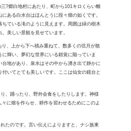
三?郷白地村にあたり、町から101キロくらい離
山にある白水台はほんとうに段々畑の如くです。
落ちている滝のように見えます。周囲は緑の樹木
れ、美しい景観を見せています。
あり、上から下へ積み重ねて、数多くの弦月が散
うに輝い、夢幻な世界にいる錯覚に陥っていま
い台地があり、泉水はその中から湧き出て静かに
り付いてとても美しいです。ここは仙女の鏡台と
り、踊ったり、野外会食をしたりします。神様
人々に畑を作らせ、耕作を習わせるためにこのよ
れたのです。言い伝えによりますと、ナシ族東