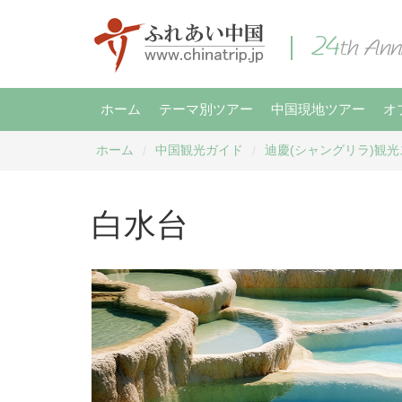
ホーム
テーマ別ツアー
中国現地ツアー
オ
ホーム
中国観光ガイド
迪慶(シャングリラ)観
/
/
白水台