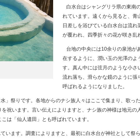
白水台はシャングリラ県の東南の
れています。遠くから見ると、青
日差しを浴びている白水台は流れ
が覆われ、四季折々の花が咲き乱
台地の中央には10余りの泉池が
在するように、潤い玉の光澤のよ
す。真ん中には弦月のような小さ
流れ落ち、滑らかな鏡のように張
呼ばれるようになりました。
水」祭りです。各地からのナシ族人々はここで集まり、歌った
りを祝います。言い伝えによりますと、ナシ族の神様は地元の
ここは「仙人遺田」とも呼ばれています。
ています。調査によりますと、最初に白水台が神社として祭ら