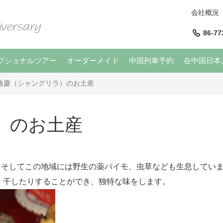
会社概況
86-77
プショナルツアー
オーダーメイド
中国列車予約
在中国日本
迪慶（シャングリラ）のお土産
）のお土産
、そしてこの地域には野生の薬バイモ、虫草なども生息してい
、干したりすることができ、独特な味をします。