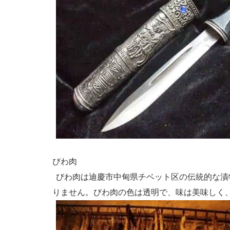
びわ肉
びわ肉は迪慶市中甸県チベット区の伝統的な漬
りません。びわ肉の色は透明で、味は美味しく