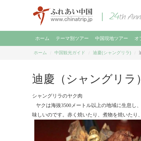
ホーム
テーマ別ツアー
中国現地ツアー
オ
ホーム
中国観光ガイド
迪慶(シャングリラ)
/
/
/
迪慶（シャングリラ
シャングリラのヤク肉
ヤクは海抜3500メートル以上の地域に生息し
味しいのです。赤く焼いたり、煮物を焼いたり