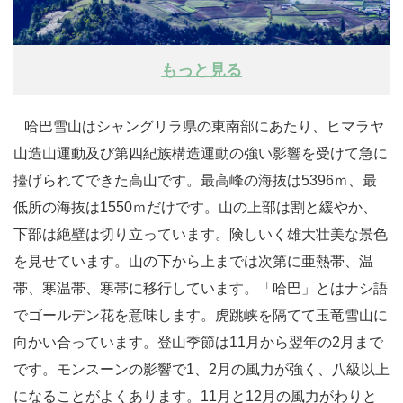
もっと見る
哈巴雪山はシャングリラ県の東南部にあたり、ヒマラヤ
山造山運動及び第四紀族構造運動の強い影響を受けて急に
擡げられてできた高山です。最高峰の海抜は5396ｍ、最
低所の海抜は1550ｍだけです。山の上部は割と緩やか、
下部は絶壁は切り立っています。険しいく雄大壮美な景色
を見せています。山の下から上までは次第に亜熱帯、温
帯、寒温帯、寒帯に移行しています。「哈巴」とはナシ語
でゴールデン花を意味します。虎跳峡を隔てて玉竜雪山に
向かい合っています。登山季節は11月から翌年の2月まで
です。モンスーンの影響で1、2月の風力が強く、八級以上
になることがよくあります。11月と12月の風力がわりと