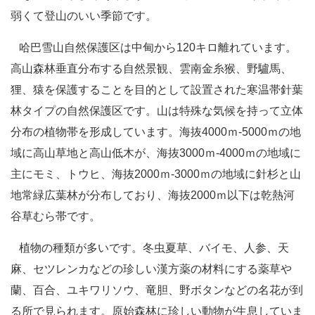
弱くて登山のいい季節です。
哈巴雪山自然保護区は中甸から120キロ離れています。
高山森林垂直分布する自然景観、雲南金糸猴、野驢馬、
狸、猿を保護することを目的として設置された寒温帯針葉
林タイプの自然保護区です。山は特殊な気候を持って立体
分布の植物帯を形成しています。海抜4000ｍ-5000ｍの地
域に高山草地と高山低木が、海抜3000ｍ-4000ｍの地域に
主にモミ、トウヒ、海抜2000ｍ-3000ｍの地域に針杉と山
地常緑広葉林が分布しており、海抜2000ｍ以下は乾熱河
谷草むら帯です。
植物の種類が多いです。冬虫夏草、バイモ、人参、天
麻、セツレンカなどの珍しい漢方薬の材料にする薬草や
蘭、百合、ユキワリソウ、竜胆、野ボタンなどの名花が到
る所で見られます。原始森林に珍しい動物が生息していま