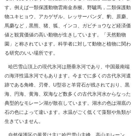
す。例えば一類保護動物雲南金糸猴、野驢馬，二類保護動
物ユキヒョウ、アカゲザル、レッサーパンダ、豹、原麝、
馬麝など，黒熊、猪、狐、インコ、ガビチョウなど経済価
値と観賞価値の高い動物が生きしています。「天然動物
園」と称されています。科学者に対して動物と植物に関わ
る研究のいい場所です。
哈巴雪山頂上の現代氷河は懸垂氷河であり、中国最南端
の海洋性温氷河でもあります。今までに多くの古代氷河遺
跡である角峰、刃脊、U型谷と羊背石が残されており、黒
海、円海、黄海、双海など数多くの古代氷河水からなった
典型的なモレーン湖が散在しています。湖水の色は湖底の
石の色によって違います。水温がごく低くて藻類や魚類が
生きていません。
自然保護区の風景は主に哈巴雪山主峰、高山モレーン