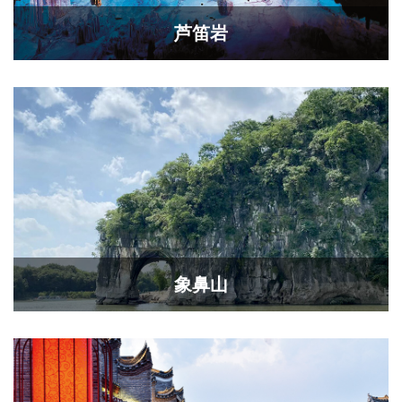
芦笛岩
象鼻山