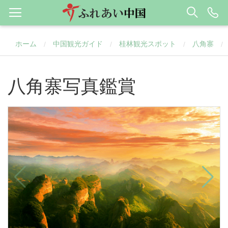
ホーム
中国観光ガイド
桂林観光スポット
八角寨
/
/
/
/
八角寨写真鑑賞