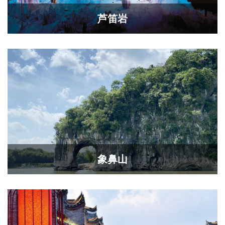
芦笛岩
象鼻山