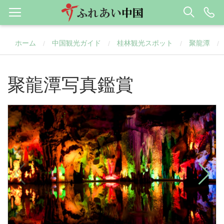
ホーム
中国観光ガイド
桂林観光スポット
聚龍潭
/
/
/
/
聚龍潭写真鑑賞