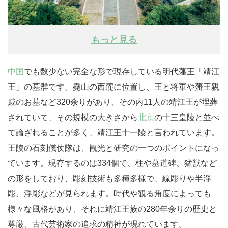
もっと見る
中国
でも数少ない完全な形で現存している明代藩王「靖江
王」の墓群です。堯山の西麓に位置し、王と将軍や藩王親
戚のお墓など320余りがあり、その内11人の靖江王が埋葬
されていて、その規模の大きさから
北京
の十三皇陵と並べ
て論ざれることが多く、靖江王十一陵と言われています。
王陵の石刻儀仗隊は、観光と研究の一つのポイントになっ
ています。現存するのは334個で、柱や墓道碑、猛獣など
の形をしており、彫刻技術も多種多様で、線彫りや半浮
彫、浮彫などが見られます。時代や観る角度によっても
様々な風格があり、それに靖江王族の280年余りの歴史と
尊厳、古代芸術家の追求の精神が現れています。