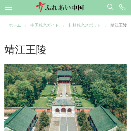
ホーム
中国観光ガイド
桂林観光スポット
靖江王陵
/
/
/
靖江王陵