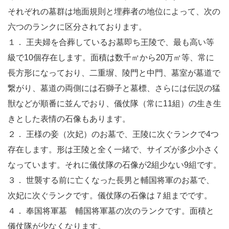
それぞれの墓群は地面規則と埋葬者の地位によって、次の
六つのランクに区分されております。
１． 王夫婦を合葬しているお墓即ち王陵で、最も高い等
級で10個存在します。面積は数千㎡から20万㎡等、常に
長方形になっており、二重塀、陵門と中門、墓室が墓道で
繋がり、墓道の両側には石獅子と墓標、さらには伝説の猛
獣などが順番に並んでおり、儀仗隊（常に11組）の生き生
きとした表情の石像もあります。
２． 王様の妾（次妃）のお墓で、王陵に次ぐランクで4つ
存在します。形は王陵と全く一緒で、サイズが多少小さく
なっています。それに儀仗隊の石像が2組少ない9組です。
３． 世襲する前に亡くなった長男と輔国将軍のお墓で、
次妃に次ぐランクです。儀仗隊の石像は７組までです。
４． 奉国将軍墓 輔国将軍墓の次のランクです。面積と
儀仗隊が少なくなります。