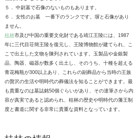
５． 中尉墓で石像のないものもあります。
６． 女性のお墓 一番下のランクです。塀と石像があり
ません。
桂林
市及び中国の重要文化財である靖江王陵には、1987
年に三代目荘簡王陵を復元し、王陵博物館が建てられ、こ
こで出土した文物を陳列されています。玉製品や金銀製
品、陶器、磁器が数多く出土し、そのうち、十種を超える
青花梅瓶が300以上あり、これらの副葬品から当時の王族
の贅沢の生活や明時代の葬儀法を知ることができます。最
も貴重なのは墓誌銘50個ぐらいがあり、その達筆さから内
容が真実であると認められ、桂林の歴史や明時代の藩王制
度と書道に関する非常に貴重な資料となっています。