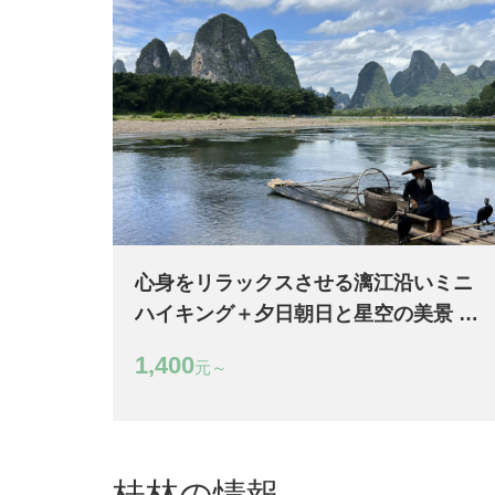
心身をリラックスさせる漓江沿いミニ
ハイキング＋夕日朝日と星空の美景 2
日間
1,400
元～
桂林の情報