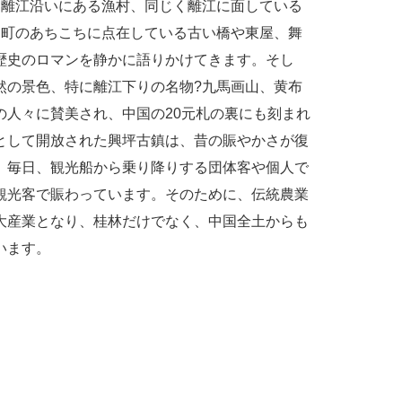
た離江沿いにある漁村、同じく離江に面している
、町のあちこちに点在している古い橋や東屋、舞
歴史のロマンを静かに語りかけてきます。そし
然の景色、特に離江下りの名物?九馬画山、黄布
の人々に賛美され、中国の20元札の裏にも刻まれ
として開放された興坪古鎮は、昔の賑やかさが復
、毎日、観光船から乗り降りする団体客や個人で
観光客で賑わっています。そのために、伝統農業
大産業となり、桂林だけでなく、中国全土からも
います。