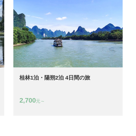
桂林1泊・陽朔2泊 4日間の旅
2,700
元～