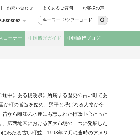
|
お問い合わせ
|
よくあるご質問
|
お客様の声
3-5808092
人コーナー
中国観光ガイド
中国旅行ブログ
の途中にある楊朔県に所属する歴史の古い町であ
の国が町の営造を始め、煕平と呼ばれる人物が今
。昔から離江の水運にも恵まれた行政中心だった
り、広西地区における四大市場の一つに発展した
mにわたる古い町並、1998年７月に当時のアメリ