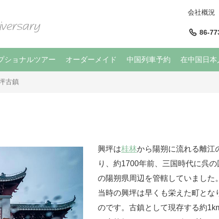
会社概況
86-77
プショナルツアー
オーダーメイド
中国列車予約
在中国日本
坪古鎮
興坪は
桂林
から陽朔に流れる離江
り、約1700年前、三国時代に呉
の陽朔県周辺を管轄していました
当時の興坪は早くも栄えた町とな
のです。古鎮として現存する約1k