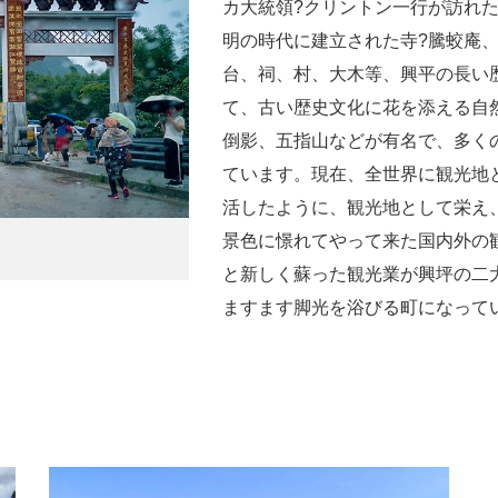
カ大統領?クリントン一行が訪れ
明の時代に建立された寺?騰蛟庵
台、祠、村、大木等、興平の長い
て、古い歴史文化に花を添える自
倒影、五指山などが有名で、多く
ています。現在、全世界に観光地
活したように、観光地として栄え
景色に憬れてやって来た国内外の
と新しく蘇った観光業が興坪の二
ますます脚光を浴びる町になって