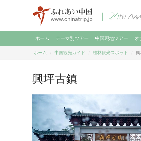
ホーム
テーマ別ツアー
中国現地ツアー
オ
ホーム
中国観光ガイド
桂林観光スポット
興
/
/
/
興坪古鎮