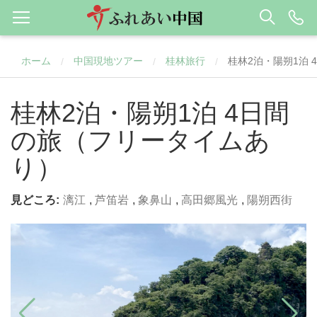
ホーム
中国現地ツアー
桂林旅行
桂林2泊・陽朔1泊
/
/
/
桂林2泊・陽朔1泊 4日間
の旅（フリータイムあ
り）
見どころ:
漓江
,
芦笛岩
,
象鼻山
,
高田郷風光
,
陽朔西街