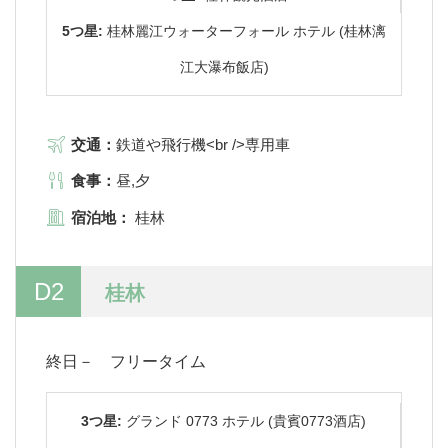
5つ星:
桂林麗江ウォーターフォール ホテル (桂林漓
江大瀑布飯店)
交通：
鉄道や飛行機<br />専用車
食事：
昼,夕
宿泊地：
桂林
D2
桂林
終日－ フリータイム
3つ星:
グランド 0773 ホテル (貴賓0773酒店)