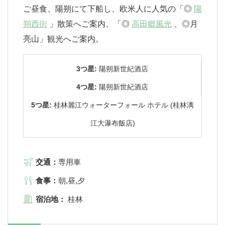
ご昼食、陽朔にて下船し、欧米人に人気の「◎
陽
朔西街
」散策へご案内、「◎
高田郷風光
、◎月
亮山」観光へご案内。
3つ星:
陽朔新世紀酒店
4つ星:
陽朔新世紀酒店
5つ星:
桂林麗江ウォーターフォール ホテル (桂林漓
江大瀑布飯店)
交通：
専用車
食事：
朝,昼,夕
宿泊地：
桂林