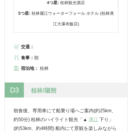
4つ星:
桂林観光酒店
5つ星:
桂林麗江ウォーターフォール ホテル (桂林漓
江大瀑布飯店)
交通：
食事：
朝
宿泊地：
桂林
D3
桂林/陽朔
朝食後、専用車にて船乗り場へご案内(約25km、
約50分) 桂林のハイライト観光「▲
漓江
下り」
(約53km、約4時間) 船内にて景観を楽しみながら