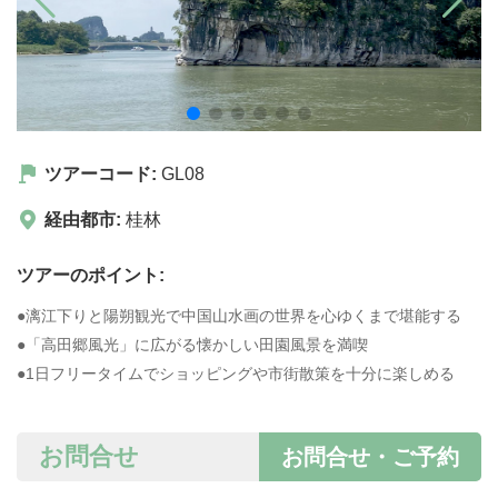
ツアーコード:
GL08
経由都市:
桂林
ツアーのポイント:
●漓江下りと陽朔観光で中国山水画の世界を心ゆくまで堪能する
●「高田郷風光」に広がる懐かしい田園風景を満喫
●1日フリータイムでショッピングや市街散策を十分に楽しめる
お問合せ
お問合せ・ご予約