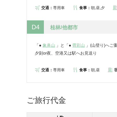
交通：
専用車
食事：
朝,昼,夕
D4
桂林/他都市
「●
象鼻山
」と「●
畳彩山
」(山登り)へご
夕刻or夜、空港又は駅へお見送り
交通：
専用車
食事：
朝,昼
ご旅行代金