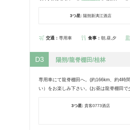
3つ星:
陽朔新漓江酒店
交通：
専用車
食事：
朝,昼,夕
D3
陽朔/龍脊棚田/桂林
専用車にて龍脊棚田へ。(約166km、約4時間
い）をお楽しみ下さい。(お昼は龍脊棚田で
3つ星:
貴客0773酒店