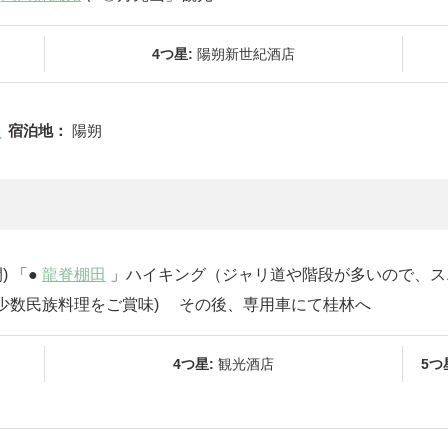
4つ星:
陽朔新世紀酒店
宿泊地：
陽朔
) 「●
龍脊棚田
」ハイキング（ジャリ道や階段が多いので、ス
少数民族料理をご賞味) その後、専用車にて桂林へ
4つ星:
観光酒店
5つ