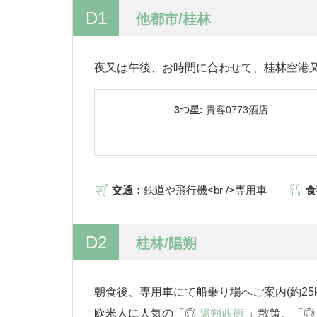
D1
他都市/桂林
夜又は午後、お時間に合わせて、桂林空港
3つ星:
貴客0773酒店
交通：
鉄道や飛行機<br />専用車
食
D2
桂林/陽朔
朝食後、専用車にて船乗り場へご案内(約25k
欧米人に人気の「◎
陽朔西街
」散策、「