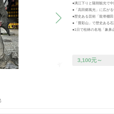
●漓江下りと陽朔観光で
●「高田郷風光」に広が
●歴史ある芸術「龍脊棚
●「畳彩山」で歴史ある
●1日で桂林の名地「象鼻
3,100
元～
光