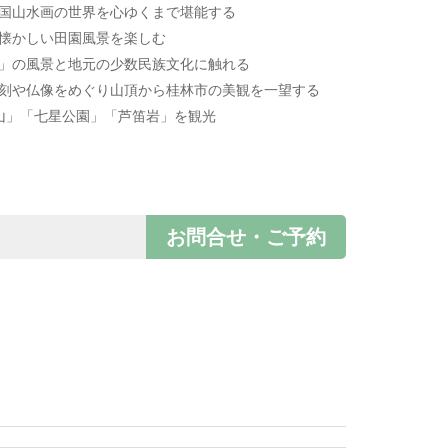
中国山水画の世界を心ゆくまで堪能する
る懐かしい田園風景を楽しむ
田」の風景と地元の少数民族文化に触れる
石刻や仏像をめぐり山頂から桂林市の美観を一望する
山」「七星公園」「芦笛岩」を観光
お問合せ・ご予約