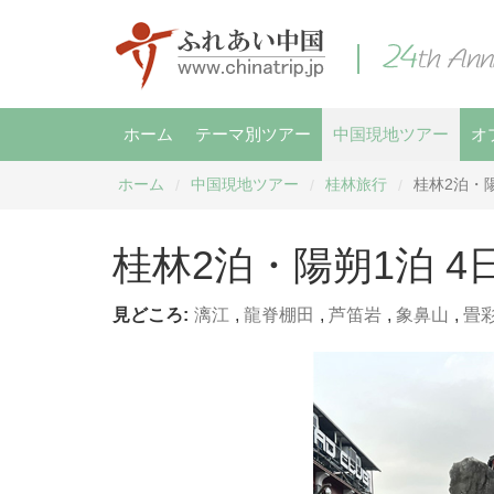
ホーム
テーマ別ツアー
中国現地ツアー
オ
ホーム
中国現地ツアー
桂林旅行
桂林2泊・
/
/
/
桂林2泊・陽朔1泊 
見どころ:
漓江
,
龍脊棚田
,
芦笛岩
,
象鼻山
,
畳