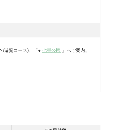
mの遊覧コース)、「●
七星公園
」へご案内。