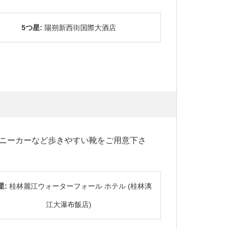
5つ星:
陽朔新西街国際大酒店
ニーカーなど歩きやすい靴をご用意下さ
星:
桂林麗江ウォーターフォール ホテル (桂林漓
江大瀑布飯店)