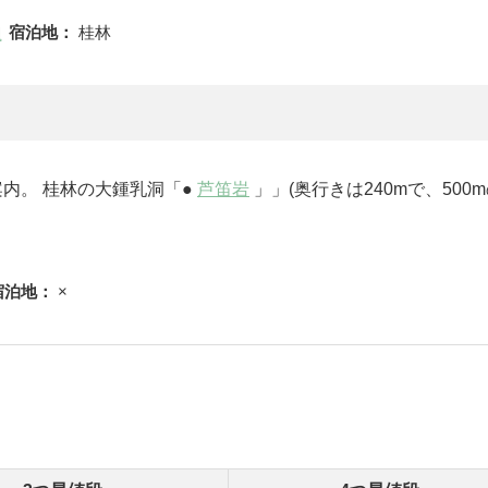
宿泊地：
桂林
案内。 桂林の大鍾乳洞「●
芦笛岩
」」(奥行きは240mで、500
宿泊地：
×