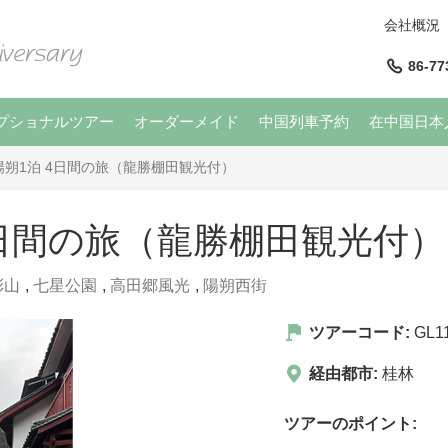
会社概況
86-77
プショナルツアー
オーダーメイド
中国列車予約
在中国日本
陽朔1泊 4日間の旅（龍勝棚田観光付）
4日間の旅（龍勝棚田観光付）
彩山
,
七星公園
,
高田郷風光
,
陽朔西街
ツアーコード:
GL1
経由都市:
桂林
ツアーのポイント: