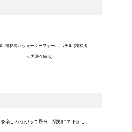
星:
桂林麗江ウォーターフォール ホテル (桂林漓
江大瀑布飯店)
て景観を楽しみながらご昼食、陽朔にて下船し、