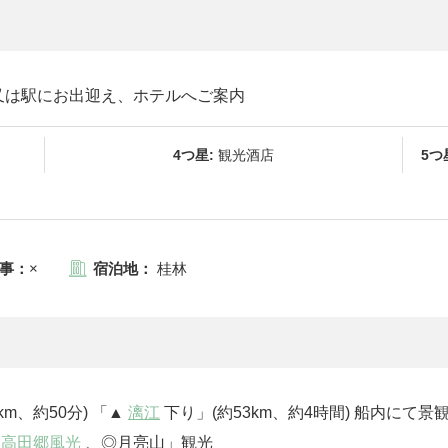
又は駅にお出迎え、ホテルへご案内
4つ星:
観光酒店
5つ
事：
×
宿泊地：
桂林
m、約50分) 「▲
漓江
下り」(約53km、約4時間) 船内に
◎
高田郷風光
、◎月亮山」観光