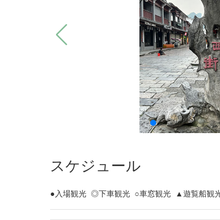
スケジュール
●入場観光
◎下車観光
○車窓観光
▲遊覧船観